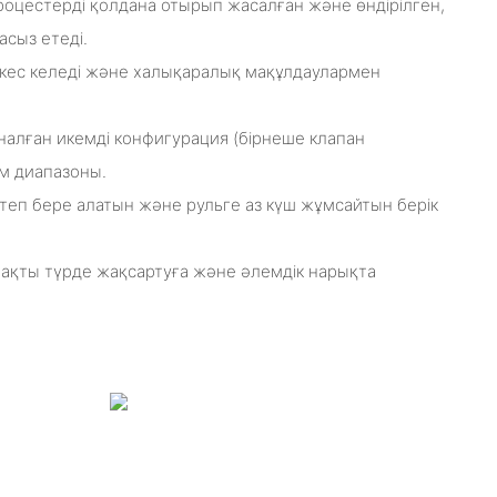
роцестерді қолдана отырып жасалған және өндірілген,
асыз етеді.
йкес келеді және халықаралық мақұлдаулармен
налған икемді конфигурация (бірнеше клапан
м диапазоны.
теп бере алатын және рульге аз күш жұмсайтын берік
ұрақты түрде жақсартуға және әлемдік нарықта