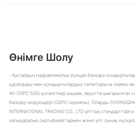
Өнімге Шолу
- Қытайдың гидравликалық рульдік басқару қондырғылары
құралдары мен қондырғылардың талаптарына сәйкес ке
40–OSPC 500) қолжетімді ықшам, зауытта шығарылған г
басқару модульдері (OSPC сериясы). Оларды CHONGQI
INTERNATIONAL TRADING CO., LTD ұлттық стандарттарға
халықаралық сертификаттармен және үлгі сынақ нұсқа