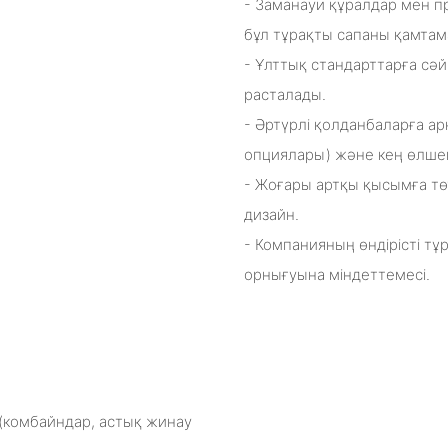
- Заманауи құралдар мен п
бұл тұрақты сапаны қамтам
- Ұлттық стандарттарға сә
расталады.
- Әртүрлі қолданбаларға ар
опциялары) және кең өлше
- Жоғары артқы қысымға тө
дизайн.
- Компанияның өндірісті т
орнығуына міндеттемесі.
(комбайндар, астық жинау