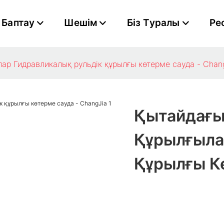
Баптау
Шешім
Біз Туралы
Ре
ар​ Гидравликалық рульдік құрылғы көтерме сауда - Chan
Қытайдағы
Құрылғылар
Құрылғы Кө