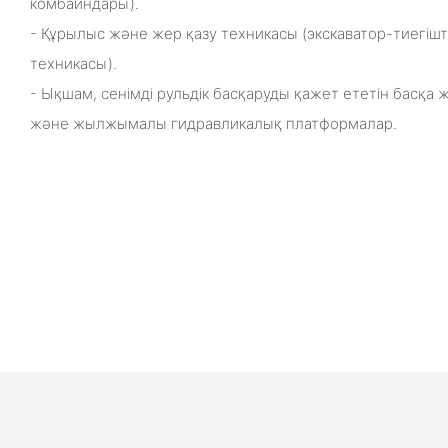
комбайндары).
- Құрылыс және жер қазу техникасы (экскаватор-тиегіш
техникасы).
- Ықшам, сенімді рульдік басқаруды қажет ететін басқа 
және жылжымалы гидравликалық платформалар.