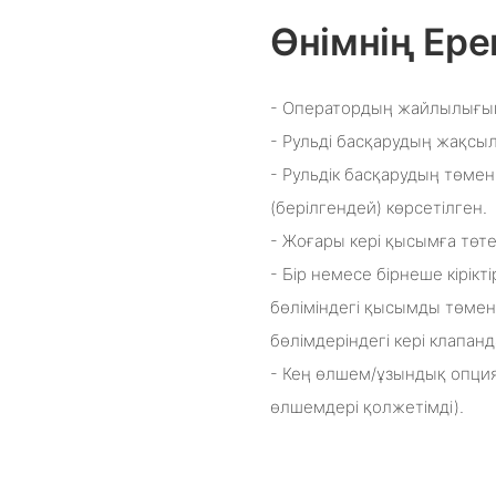
Өнімнің Ере
- Оператордың жайлылығын
- Рульді басқарудың жақсыл
- Рульдік басқарудың төмен
(берілгендей) көрсетілген.
- Жоғары кері қысымға төте
- Бір немесе бірнеше кірік
бөліміндегі қысымды төмен
бөлімдеріндегі кері клапанд
- Кең өлшем/ұзындық опция
өлшемдері қолжетімді).