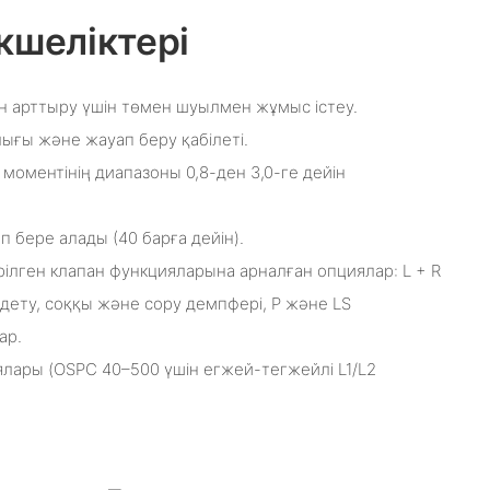
кшеліктері
 арттыру үшін төмен шуылмен жұмыс істеу.
ығы және жауап беру қабілеті.
 моментінің диапазоны 0,8-ден 3,0-ге дейін
п бере алады (40 барға дейін).
тірілген клапан функцияларына арналған опциялар: L + R
дету, соққы және сору демпфері, P және LS
ар.
лары (OSPC 40–500 үшін егжей-тегжейлі L1/L2