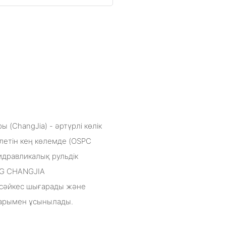
 (ChangJia) - әртүрлі көлік
летін кең көлемде (OSPC
идравликалық рульдік
NG CHANGJIA
 сәйкес шығарады және
ларымен ұсынылады.