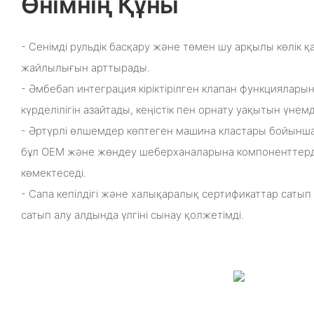
Өнімнің Құны
- Сенімді рульдік басқару және төмен шу арқылы көлік қау
жайлылығын арттырады.
- Әмбебап интеграция кіріктірілген клапан функциялары
күрделілігін азайтады, кеңістік пен орнату уақытын үнемд
- Әртүрлі өлшемдер көптеген машина кластары бойынш
бұл OEM және жөндеу шеберханаларына компоненттерді
көмектеседі.
- Сапа кепілдігі және халықаралық сертификаттар сатып 
сатып алу алдында үлгіні сынау қолжетімді.