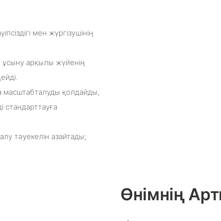
іпсіздігі мен жүргізушінің
н ұсыну арқылы жүйенің
ейді.
а масштабталуды қолдайды,
 стандарттауға
алу тәуекелін азайтады;
Өнімнің А