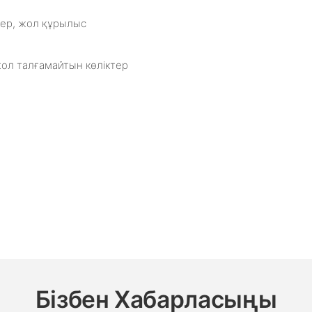
тер, жол құрылыс
жол талғамайтын көліктер
Бізбен Хабарласыңы