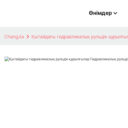
Өнімдер
ChangJia
Қытайдағы гидравликалық рульдік құрылғыл