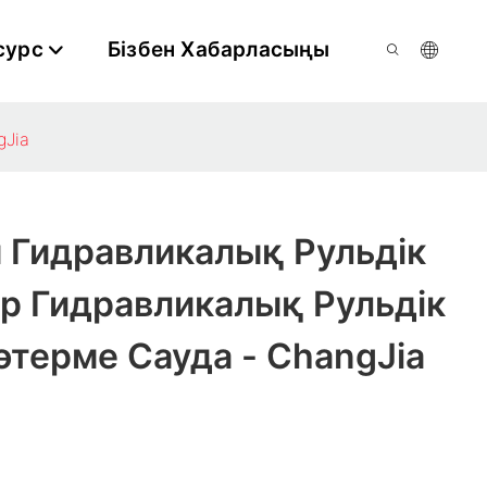
сурс
Бізбен Хабарласыңы
gJia
 Гидравликалық Рульдік
​ Гидравликалық Рульдік
терме Сауда - ChangJia