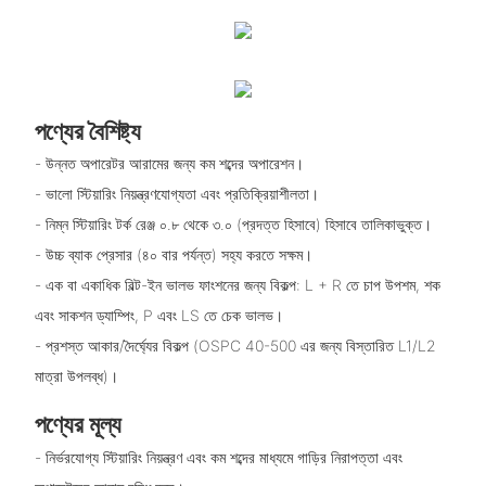
পণ্যের বৈশিষ্ট্য
- উন্নত অপারেটর আরামের জন্য কম শব্দের অপারেশন।
- ভালো স্টিয়ারিং নিয়ন্ত্রণযোগ্যতা এবং প্রতিক্রিয়াশীলতা।
- নিম্ন স্টিয়ারিং টর্ক রেঞ্জ ০.৮ থেকে ৩.০ (প্রদত্ত হিসাবে) হিসাবে তালিকাভুক্ত।
- উচ্চ ব্যাক প্রেসার (৪০ বার পর্যন্ত) সহ্য করতে সক্ষম।
- এক বা একাধিক বিল্ট-ইন ভালভ ফাংশনের জন্য বিকল্প: L + R তে চাপ উপশম, শক
এবং সাকশন ড্যাম্পিং, P এবং LS তে চেক ভালভ।
- প্রশস্ত আকার/দৈর্ঘ্যের বিকল্প (OSPC 40-500 এর জন্য বিস্তারিত L1/L2
মাত্রা উপলব্ধ)।
পণ্যের মূল্য
- নির্ভরযোগ্য স্টিয়ারিং নিয়ন্ত্রণ এবং কম শব্দের মাধ্যমে গাড়ির নিরাপত্তা এবং