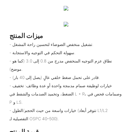
ميزات المنتج
- تشغيل منخفض الضوضاء لتحسين راحة المشغل.
- سهولة التحكم في التوجيه والاستجابة.
- نطاق عزم التوجيه المنخفض مدرج من 0.8 إلى 3.0 (كما هو
موضح).
- قادر على تحمل ضغط خلفي عالٍ (يصل إلى 40 بار).
- خيارات لوظيفة صمام مدمجة واحدة أو عدة وظائف: تخفيف
الضغط، وتخميد الصدمات والشفط في L + R، وصمامات فحص في
P و LS.
- خيارات واسعة من حيث الحجم/الطول (تتوفر أبعاد L1/L2
التفصيلية لـ OSPC 40–500).
قيمة المنتج