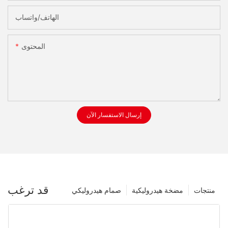
الهاتف/واتساب
المحتوى
إرسال الاستفسار الآن
قد ترغب
منتجات
مضخة هيدروليكية
صمام هيدروليكي