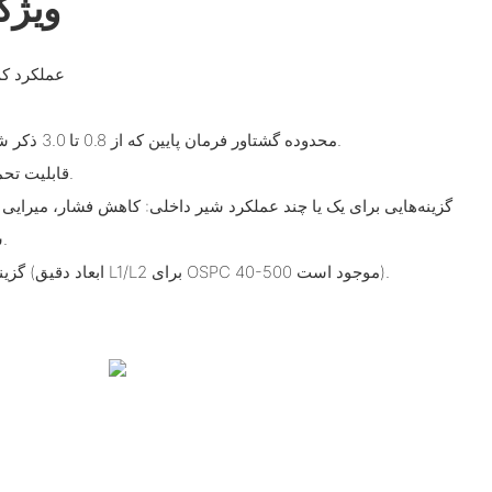
ویژگ
- عملکرد ک
- فرمان‌پ
- محدوده گشتاور فرمان پایین که از 0.8 تا 3.0 ذکر شده است (مطابق دستورالعمل).
- قابلیت تحمل فشار برگشتی بالا (تا 40 بار).
شیرهای یک‌طرفه در چپ و راست.
- گزینه‌های گسترده برای اندازه/طول (ابعاد دقیق L1/L2 برای OSPC 40-500 موجود است).