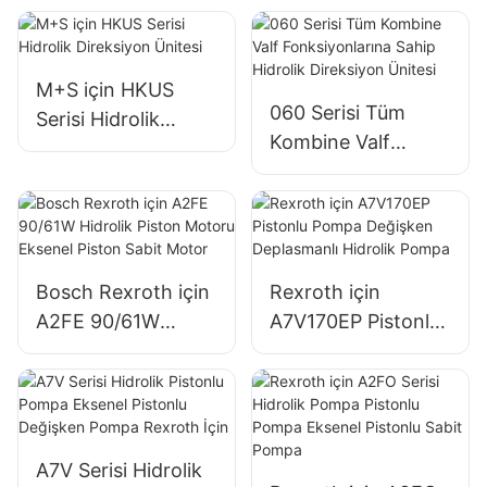
Direksiyon Ünitesi
Direksiyon Ünitesi
M+S için HKUS
060 Serisi Tüm
Serisi Hidrolik
Kombine Valf
Direksiyon Ünitesi
Fonksiyonlarına
Sahip Hidrolik
Direksiyon Ünitesi
Bosch Rexroth için
Rexroth için
A2FE 90/61W
A7V170EP Pistonlu
Hidrolik Piston
Pompa Değişken
Motoru Eksenel
Deplasmanlı
Piston Sabit Motor
Hidrolik Pompa
A7V Serisi Hidrolik