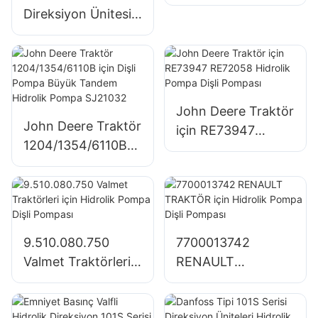
01 Hidrolik Pompa
Direksiyon Ünitesi
Dişli Pompası
Tüm Kombine Valf
Fonksiyonlarına
Sahip Entegre Tam
Hidrolik Direksiyon
Ünitesi
John Deere Traktör
John Deere Traktör
için RE73947
1204/1354/6110B
RE72058 Hidrolik
için Dişli Pompa
Pompa Dişli
Büyük Tandem
Pompası
Hidrolik Pompa
SJ21032
9.510.080.750
7700013742
Valmet Traktörleri
RENAULT
için Hidrolik Pompa
TRAKTÖR için
Dişli Pompası
Hidrolik Pompa Dişli