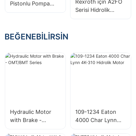
Rexroth için A2FO
Pistonlu Pompa
Serisi Hidrolik
Eksenel Pistonlu
Pompa Pistonlu
Değişken Pompa
Pompa Eksenel
Rexroth İçin
Pistonlu Sabit
BEĞENEBILIRSIN
Pompa
Hydraulic Motor
109-1234 Eaton
with Brake -
4000 Char Lynn
OMT/BMT Series
4K-310 Hidrolik