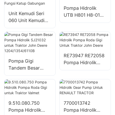
Pompa Hidrolik
Unit Kemudi Seri
UTB H801 H8-01
060 Unit Kemudi
Pompa Roda Gigi
Hidraulik Penuh
untuk Traktor UTB
Integral Dengan
650
Semua Fungsi
Katup Gabungan
RE73947 RE72058
Pompa Gigi
Pompa Hidrolik
Tandem Besar
Pompa Roda Gigi
Pompa Hidrolik
Untuk Traktor John
SJ21032 untuk
Deere
Traktor John Deere
1204/1354/6110B
9.510.080.750
7700013742
Pompa Hidrolik
Pompa Hidrolik