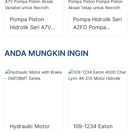
untuk Bosch
Variabel untuk
Rexroth
Rexroth
Pompa Piston
Pompa Hidrolik Seri
Hidrolik Seri A7V
A2FO Pompa
Pompa Piston
Piston Pompa
Aksial Variabel
Piston Aksial Tetap
untuk Rexroth
untuk Rexroth
ANDA MUNGKIN INGIN
Hydraulic Motor
109-1234 Eaton