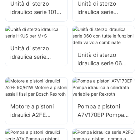
Unità di sterzo
Unità di sterzo
idraulico serie 101
idraulica serie
tipo Eaton per
OSPC LS con foro
trattore
LS per Danfoss
Unità di sterzo
Unità di sterzo
idraulica serie
idraulica serie 060
HKUS per M+S
con tutte le
funzioni della
valvola combinate
Motore a pistoni
Pompa a pistoni
idraulici A2FE
A7V170EP Pompa
90/61W Motore a
idraulica a
pistoni assiali fissi
cilindrata variabile