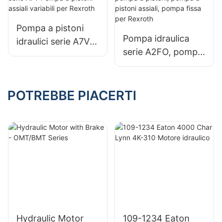
per Bosch Rexroth
per Rexroth
Pompa a pistoni
Pompa idraulica
idraulici serie A7V
serie A2FO, pompa
Pompa a pistoni
a pistoni, pompa a
assiali variabili per
pistoni assiali,
Rexroth
pompa fissa per
POTREBBE PIACERTI
Rexroth
Hydraulic Motor
109-1234 Eaton