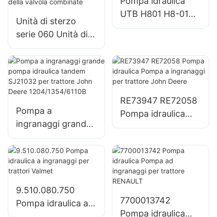
Pompa idraulica
UTB H801 H8-01
Unità di sterzo
Pompa a
serie 060 Unità di
ingranaggi per
sterzo
trattore UTB 650
completamente
idraulica integrale
con tutte le
funzioni della
RE73947 RE72058
Pompa a
valvola combinate
Pompa idraulica
ingranaggi grande
Pompa a
pompa idraulica
ingranaggi per
tandem SJ21032
trattore John
per trattore John
Deere
Deere
1204/1354/6110B
9.510.080.750
7700013742
Pompa idraulica a
Pompa idraulica
ingranaggi per