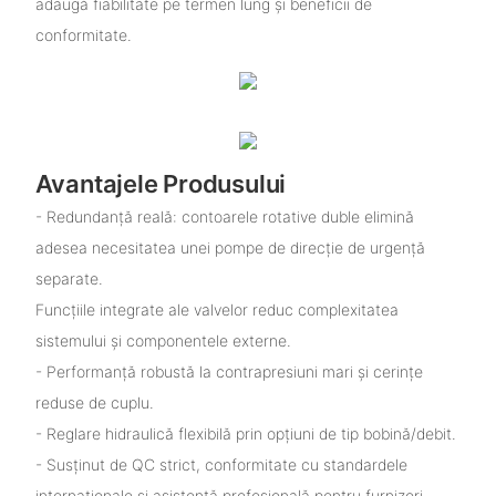
adaugă fiabilitate pe termen lung și beneficii de
conformitate.
Avantajele Produsului
- Redundanță reală: contoarele rotative duble elimină
adesea necesitatea unei pompe de direcție de urgență
separate.
Funcțiile integrate ale valvelor reduc complexitatea
sistemului și componentele externe.
- Performanță robustă la contrapresiuni mari și cerințe
reduse de cuplu.
- Reglare hidraulică flexibilă prin opțiuni de tip bobină/debit.
- Susținut de QC strict, conformitate cu standardele
internaționale și asistență profesională pentru furnizori.