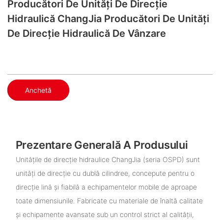
Producători De Unități De Direcție
Hidraulică ChangJia Producători De Unități
De Direcție Hidraulică De Vânzare
Anchetă
Prezentare Generală A Produsului
Unitățile de direcție hidraulice ChangJia (seria OSPD) sunt
unități de direcție cu dublă cilindree, concepute pentru o
direcție lină și fiabilă a echipamentelor mobile de aproape
toate dimensiunile. Fabricate cu materiale de înaltă calitate
și echipamente avansate sub un control strict al calității,