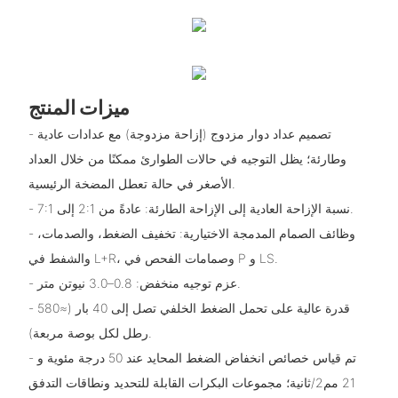
ميزات المنتج
- تصميم عداد دوار مزدوج (إزاحة مزدوجة) مع عدادات عادية
وطارئة؛ يظل التوجيه في حالات الطوارئ ممكنًا من خلال العداد
الأصغر في حالة تعطل المضخة الرئيسية.
- نسبة الإزاحة العادية إلى الإزاحة الطارئة: عادةً من 2:1 إلى 7:1.
- وظائف الصمام المدمجة الاختيارية: تخفيف الضغط، والصدمات،
والشفط في L+R، وصمامات الفحص في P و LS.
- عزم توجيه منخفض: 0.8–3.0 نيوتن متر.
- قدرة عالية على تحمل الضغط الخلفي تصل إلى 40 بار (≈580
رطل لكل بوصة مربعة).
- تم قياس خصائص انخفاض الضغط المحايد عند 50 درجة مئوية و
21 مم2/ثانية؛ مجموعات البكرات القابلة للتحديد ونطاقات التدفق