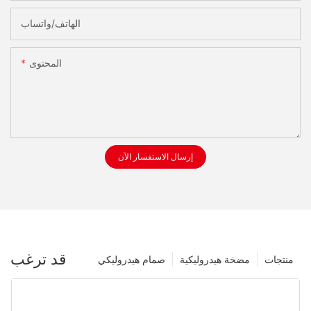
الهاتف/واتساب
المحتوى
إرسال الاستفسار الآن
قد ترغب
منتجات
مضخة هيدروليكية
صمام هيدروليكي