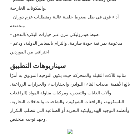
والمكونات الخارجية.
- أداء قوي في ظل ضغوط خلفية عالية ومتطلبات عزم دوران
منخفضة.
- ضبط هيدروليكي مرن عبر خيارات البكرة/التدفق.
- مدعومة بمراقبة جودة صارمة، والتزام بالمعايير الدولية، ودعم
احترافي من الموردين.
سيناريوهات التطبيق
مثالية للآلات الثقيلة والمتحركة حيث يكون التوجيه الموثوق به أمرًا
بالغ الأهمية: معدات البناء (اللوادر، والحفارات)، والجرارات الزراعية،
وآلات الغابات والتعدين، ومركبات مناولة المواد (الرافعات
التلسكوبية، والرافعات الشوكية)، والشاحنات والحافلات التجارية،
وأنظمة التوجيه الهيدروليكية البحرية أو الصناعية التي تتطلب التكرار
وجهد توجيه منخفض.