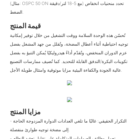
(مثال: OSPC 50 ON مع 5-18 لتر/دقيقة) تحدد منحنيات انخفاض
الضغط.
قيمة المنتج
تُحسّن هذه الوحدة السلامة ووقت التشغيل من خلال توفير إمكانية
توجيه احتياطية أثناء أعطال المضخة، وتُقلل من جهد المشغل بفضل
عزم الدوران المنخفض، وتُقدّم أداءً هيدروليكيًا يُمكن التنبؤ به بفضل
تكوينات البكرة/التدفق القابلة للتحديد. كما تُضيف ممارسات التصنيع
عالية الجودة والكفاءة البيئية مزايا موثوقية وامتثال طويلة الأجل.
مزايا المنتج
- التكرار الحقيقي: غالبًا ما تلغي العدادات الدوارة المزدوجة الحاجة
إلى مضخة توجيه طوارئ منفصلة.
- تعمل وظائف الصمامات المتكاملة على تقليل تعقيد النظام