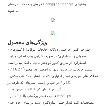
فروش و خدمات حرفه‌ای Chongqing Changjia پشتیبانی
می‌شوند.
ویژگی‌های محصول
- طراحی کنتور چرخشی دوگانه (جابجایی دوگانه) با کنتورهای
معمولی و اضطراری؛ در صورت خرابی پمپ اصلی، هدایت
اضطراری از طریق کنتور کوچکتر همچنان امکان‌پذیر است.
- نسبت جابجایی در حالت عادی به اضطراری: معمولاً 2:1 تا 7:1.
- عملکردهای شیرهای توکار اختیاری: کاهش فشار، کمک‌فنر، مکش
در چپ و راست، شیرهای یک‌طرفه در P و LS.
- گشتاور فرمان کم: 0.8-3.0 نیوتن متر.
- قابلیت فشار برگشتی بالا تا 40 بار (≈580 psi).
- مشخصات افت فشار خنثی اندازه‌گیری شده در دمای ۵۰ درجه