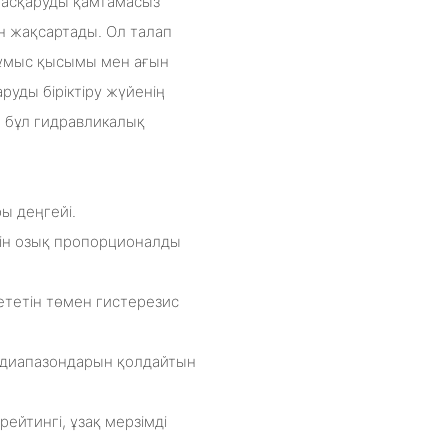
басқаруды қамтамасыз
ін жақсартады. Ол талап
жұмыс қысымы мен ағын
уды біріктіру жүйенің
, бұл гидравликалық
ры деңгейі.
тін озық пропорционалды
ететін төмен гистерезис
 диапазондарын қолдайтын
рейтингі, ұзақ мерзімді