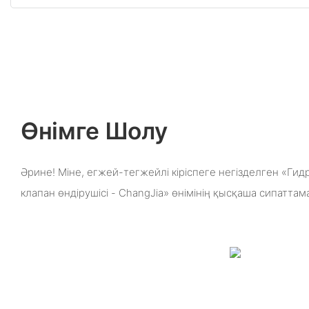
Өнімге Шолу
Әрине! Міне, егжей-тегжейлі кіріспеге негізделген «Г
клапан өндірушісі - ChangJia» өнімінің қысқаша сипаттам