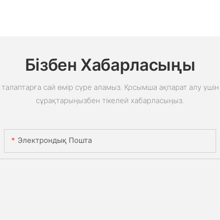
Бізбен Хабарласыңы
талаптарға сай өмір сүре аламыз. Қосымша ақпарат алу үшін 
сұрақтарыңызбен тікелей хабарласыңыз.
Электрондық Пошта