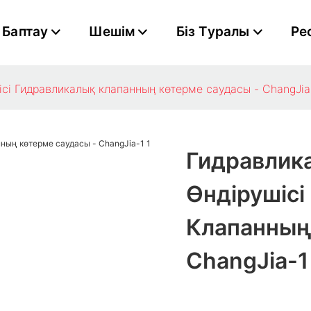
Баптау
Шешім
Біз Туралы
Ре
сі Гидравликалық клапанның көтерме саудасы - ChangJia
Гидравлик
Өндірушісі
Клапанның
ChangJia-1