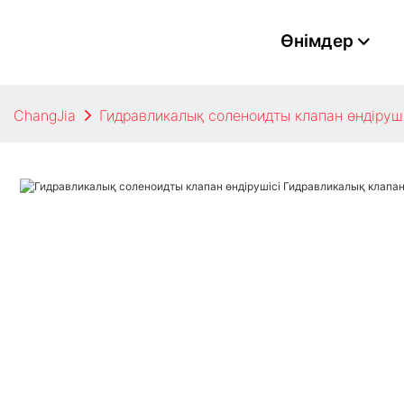
Өнімдер
ChangJia
Гидравликалық соленоидты клапан өндіруші