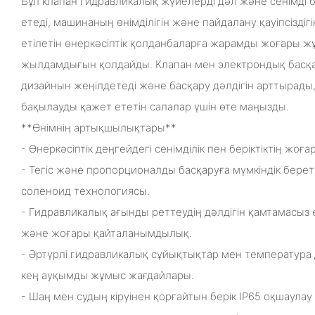
Бұл клапан гидравликалық жүйелерді дәл және сенімді 
етеді, машинаның өнімділігін және пайдалану қауіпсіздіг
етілетін өнеркәсіптік қолданбаларға жарамды жоғары 
жылдамдығын қолдайды. Клапан мен электрондық басқар
дизайнын жеңілдетеді және басқару дәлдігін арттырады
бақылауды қажет ететін салалар үшін өте маңызды.
**Өнімнің артықшылықтары**
- Өнеркәсіптік деңгейдегі сенімділік пен беріктіктің жоға
- Тегіс және пропорционалды басқаруға мүмкіндік бере
соленоид технологиясы.
- Гидравликалық ағынды реттеудің дәлдігін қамтамасыз 
және жоғары қайталанымдылық.
- Әртүрлі гидравликалық сұйықтықтар мен температура
кең ауқымды жұмыс жағдайлары.
- Шаң мен судың кіруінен қорғайтын берік IP65 оқшаулау 