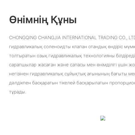
Өнімнің Құны
CHONGQING CHANGJIA INTERNATIONAL TRADING CO., LT
гидравликалық соленоидты клапан отандық өндіріс мүмк
толтыратын озық гидравликалық технологияны білдіреді
сарапшылар жасаған және сапасы мен өнімділігі үшін ж
негізінен гидравликалық сұйықтық ағынының бағыты ме
дәлдікпен басқаратын тікелей басқарылатын пропорци
тұрады.