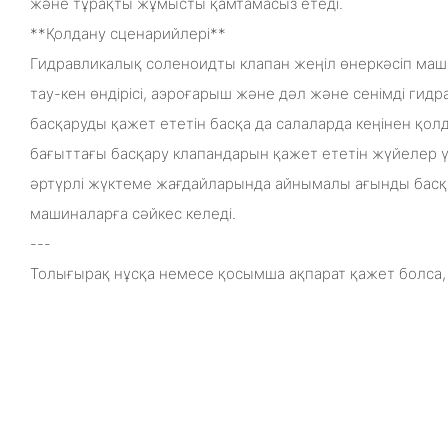
және тұрақты жұмысты қамтамасыз етеді.
**Қолдану сценарийлері**
Гидравликалық соленоидты клапан жеңіл өнеркәсіп маш
тау-кен өндірісі, аэроғарыш және дәл және сенімді ги
басқаруды қажет ететін басқа да салаларда кеңінен қ
бағыттағы басқару клапандарын қажет ететін жүйелер ү
әртүрлі жүктеме жағдайларында айнымалы ағынды басқ
машиналарға сәйкес келеді.
---
Толығырақ нұсқа немесе қосымша ақпарат қажет болса,