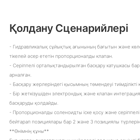
Қолдану Сценарийлері
- Гидравликалық сұйықтық ағынының бағытын және көле
тікелей әсер ететін пропорционалды клапан.
- Серіппелі орталықтандырылған басқару катушкасы бар
арналған.
- Басқару жерлеріндегі қысымның төмендеуі тиімділікті 
- Бір жеткізушіден электрондық және клапан интеграци
басқаруды қолдайды.
- Пропорционалды соленоидты іске қосу және серіппел
бейтарап позициялары бар 2 және 3 позициялы түрлерін
**Өнімнің құны**