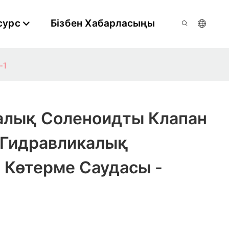
сурс
Бізбен Хабарласыңы
-1
алық Соленоидты Клапан
 Гидравликалық
 Көтерме Саудасы -