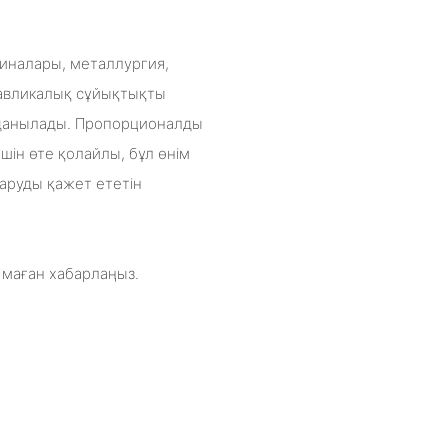
иналары, металлургия,
дравликалық сұйықтықты
олданылады. Пропорционалды
шін өте қолайлы, бұл өнім
аруды қажет ететін
 маған хабарлаңыз.