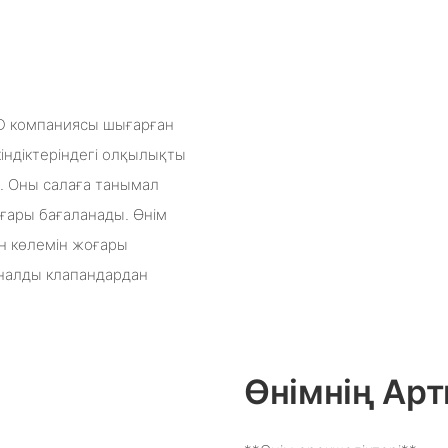
D компаниясы шығарған
індіктеріндегі олқылықты
. Оны салаға танымал
оғары бағаланады. Өнім
н көлемін жоғары
оналды клапандардан
Өнімнің А