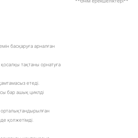
**Өнім ерекшеліктері**
мін басқаруға арналған
 қосалқы тақтаны орнатуға
қамтамасыз етеді.
ясы бар ашық циклді
і орталықтандырылған
де қолжетімді.