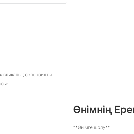
идравликалық соленоидты
асы:
Өнімнің Ере
**Өнімге шолу**