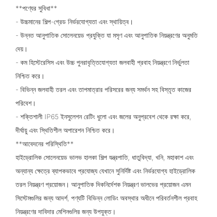
**পণ্যের সুবিধা**
- উচ্চমানের শিল্প-গ্রেড নির্ভরযোগ্যতা এবং স্থায়িত্ব।
- উন্নত আনুপাতিক সোলেনয়েড প্রযুক্তি যা মসৃণ এবং আনুপাতিক নিয়ন্ত্রণের অনুমতি
দেয়।
- কম হিস্টেরেসিস এবং উচ্চ পুনরাবৃত্তিযোগ্যতা জলবাহী প্রবাহ নিয়ন্ত্রণে নির্ভুলতা
নিশ্চিত করে।
- বিভিন্ন জলবাহী তরল এবং তাপমাত্রার পরিসরের জন্য সমর্থন সহ বিস্তৃত কাজের
পরিবেশ।
- শক্তিশালী IP65 ইনসুলেশন রেটিং ধুলো এবং জলের অনুপ্রবেশ থেকে রক্ষা করে,
দীর্ঘায়ু এবং স্থিতিশীল অপারেশন নিশ্চিত করে।
**আবেদনের পরিস্থিতি**
হাইড্রোলিক সোলেনয়েড ভালভ হালকা শিল্প যন্ত্রপাতি, ধাতুবিদ্যা, খনি, মহাকাশ এবং
অন্যান্য ক্ষেত্রে ব্যাপকভাবে প্রযোজ্য যেখানে সুনির্দিষ্ট এবং নির্ভরযোগ্য হাইড্রোলিক
তরল নিয়ন্ত্রণ প্রয়োজন। আনুপাতিক দিকনির্দেশক নিয়ন্ত্রণ ভালভের প্রয়োজন এমন
সিস্টেমগুলির জন্য আদর্শ, পণ্যটি বিভিন্ন লোডিং অবস্থার অধীনে পরিবর্তনশীল প্রবাহ
নিয়ন্ত্রণের দাবিদার মেশিনগুলির জন্য উপযুক্ত।