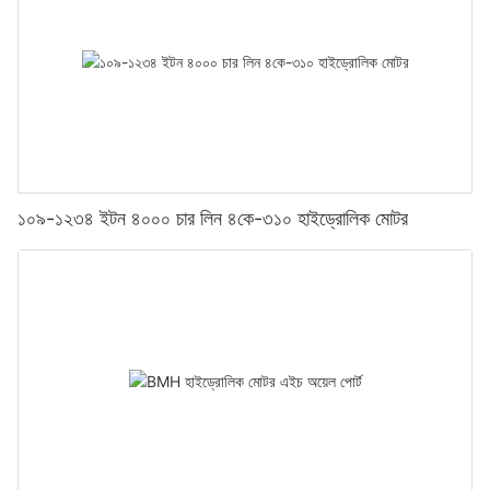
১০৯-১২৩৪ ইটন ৪০০০ চার লিন ৪কে-৩১০ হাইড্রোলিক মোটর