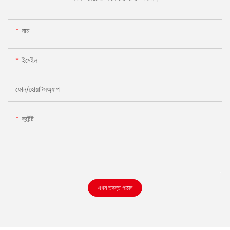
নাম
ইমেইল
ফোন/হোয়াটসঅ্যাপ
কন্টেন্ট
এখন তদন্ত পাঠান