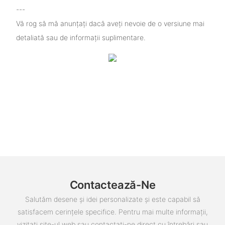
---
Vă rog să mă anunțați dacă aveți nevoie de o versiune mai
detaliată sau de informații suplimentare.
Contactează-Ne
Salutăm desene și idei personalizate și este capabil să
satisfacem cerințele specifice. Pentru mai multe informații,
vizitați site-ul web sau contactați-ne direct cu întrebări sau