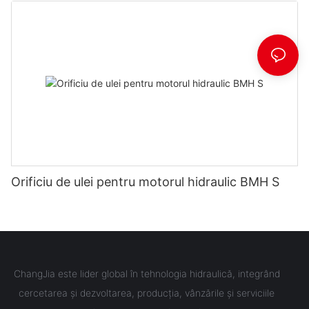
Orificiu de ulei pentru motorul hidraulic BMH S
ChangJia este lider global în tehnologia hidraulică, integrând
cercetarea și dezvoltarea, producția, vânzările și serviciile