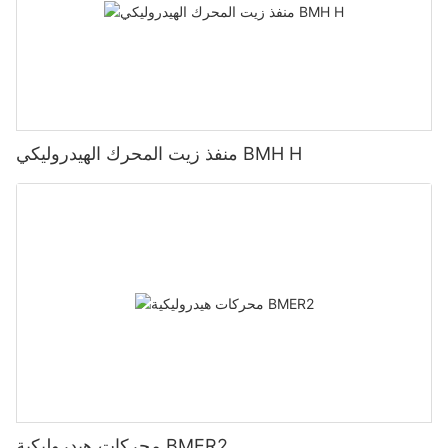
منفذ زيت المحرك الهيدروليكي BMH H
محركات هيدروليكية BMER2