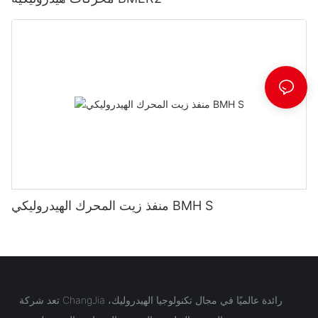
منفذ زيت المحرك الهيدروليكي BMH S
تعد شركة ChangJia رائدة عالميًا في مجال تكنولوجيا الهيدروليك،