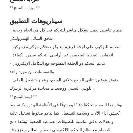
**ميزات المنتج**
سيناريوهات التطبيق
- صمام تناسبي يعمل بشكل مباشر للتحكم في كل من اتجاه وحجم
تدفق السائل الهيدروليكي.
- مصمم للتركيب على لوحة فرعية مع بكرة تحكم مركزية زنبركية.
- انخفاض الضغط المنخفض عبر أراضي التحكم يضمن الكفاءة.
- يدعم التحكم ذو الحلقة المفتوحة مع التكامل الإلكتروني
والصمامات من مورد واحد.
- متوفر بنوعين: ثنائي الوضع وثلاثي الوضع، ويتميز بتشغيل الملف
اللولبي النسبي ووضعيات محايدة مركزية الزنبرك.
**قيمة المنتج**
يوفر هذا الصمام تحكمًا دقيقًا وموثوقًا في الأنظمة الهيدروليكية، مما
يُحسّن أداء الآلات وسلامة التشغيل. كما يدعم ضغوط تشغيل عالية
ومعدلات تدفق مناسبة للتطبيقات الصناعية الصعبة. يُبسّط دمج
الصمام مع نظام التحكم الإلكتروني تصميم النظام ويعزز دقة