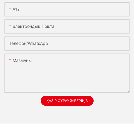
Аты
Электрондық Пошта
Телефон/whatsApp
Мазмұны
ҚАЗІР СҰРАУ ЖІБЕРІҢІЗ