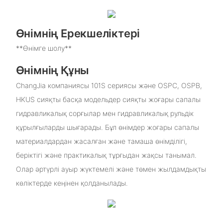
Өнімнің Ерекшеліктері
**Өнімге шолу**
Өнімнің Құны
ChangJia компаниясы 101S сериясы және OSPC, OSPB,
HKUS сияқты басқа модельдер сияқты жоғары сапалы
гидравликалық сорғылар мен гидравликалық рульдік
құрылғыларды шығарады. Бұл өнімдер жоғары сапалы
материалдардан жасалған және тамаша өнімділігі,
беріктігі және практикалық тұрғыдан жақсы танымал.
Олар әртүрлі ауыр жүктемелі және төмен жылдамдықты
көліктерде кеңінен қолданылады.