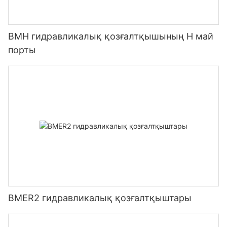
BMH гидравликалық қозғалтқышының H май
порты
BMER2 гидравликалық қозғалтқыштары