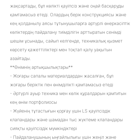
жақсартады, бұл көлікті қауіпсіз және оңай басқаруды
қамтамасыз етеді. Олардың берік конструкциясы және
кең қолданылу аясы тұтынушыларға әртүрлі өнеркәсіптік
көліктердің пайдалану тиімділігін арттыратын сенімді
шешім ұсынады, сайып келгенде, техникалық қызмет
көрсету қажеттіліктері мен тоқтап қалу уақытын
азайтады.
**Өнімнің артықшылықтары**
- Жоғары сапалы материалдардан жасалған, бұл
жоғары беріктік пен өнімділікті қамтамасыз етеді
- Әртүрлі ауыр техника мен көлік құралдарын қамтитын
кең өнім портфолиосы
- Жүйенің тұтастығын қорғау үшін LS қауіпсіздік
клапандары және шамадан тыс жүктеме клапандары
сияқты қауіпсіздік мүмкіндіктері
- Пайдаланушының ыңғайлылығы үшін жеңіл және