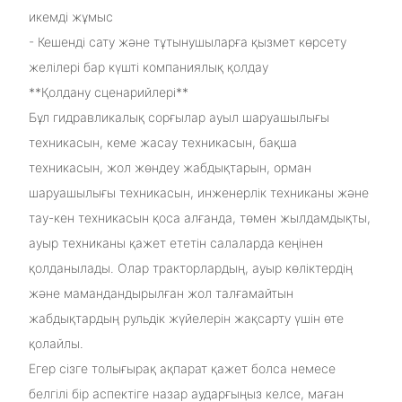
икемді жұмыс
- Кешенді сату және тұтынушыларға қызмет көрсету
желілері бар күшті компаниялық қолдау
**Қолдану сценарийлері**
Бұл гидравликалық сорғылар ауыл шаруашылығы
техникасын, кеме жасау техникасын, бақша
техникасын, жол жөндеу жабдықтарын, орман
шаруашылығы техникасын, инженерлік техниканы және
тау-кен техникасын қоса алғанда, төмен жылдамдықты,
ауыр техниканы қажет ететін салаларда кеңінен
қолданылады. Олар тракторлардың, ауыр көліктердің
және мамандандырылған жол талғамайтын
жабдықтардың рульдік жүйелерін жақсарту үшін өте
қолайлы.
Егер сізге толығырақ ақпарат қажет болса немесе
белгілі бір аспектіге назар аударғыңыз келсе, маған