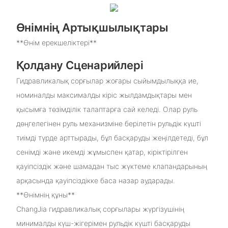
Өнімнің Артықшылықтары
**Өнім ерекшеліктері**
Қолдану Сценарийлері
Гидравликалық сорғылар жоғары сыйымдылыққа ие,
номиналды максималды кіріс жылдамдықтары мен
қысымға төзімділік талаптарға сай келеді. Олар руль
дөңгелегінен руль механизміне берілетін рульдік күшті
тиімді түрде арттырады, бұл басқаруды жеңілдетеді, бұл
сенімді және икемді жұмыспен қатар, кіріктірілген
қауіпсіздік және шамадан тыс жүктеме клапандарының
арқасында қауіпсіздікке баса назар аударады.
**Өнімнің құны**
ChangJia гидравликалық сорғылары жүргізушінің
минималды күш-жігерімен рульдік күшті басқаруды