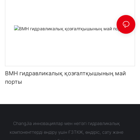
BMH гидравликалық қозғалтқышының май
порты
ChangJia инновациялар мен негізгі гидравликалық
компоненттерді өндіру үшін ҒЗТКЖ, өндіріс, сату және