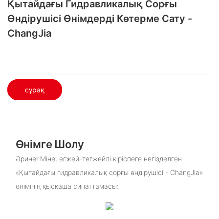
Қытайдағы Гидравликалық Сорғы
Өндірушісі​ Өнімдерді Көтерме Сату -
ChangJia
сұрақ
Өнімге Шолу
Әрине! Міне, егжей-тегжейлі кіріспеге негізделген
«Қытайдағы гидравликалық сорғы өндірушісі - ChangJia»
өнімінің қысқаша сипаттамасы: