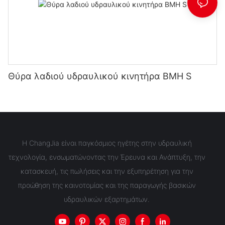
Θύρα λαδιού υδραυλικού κινητήρα BMH S
Η ChangJia είναι παγκόσμιος ηγέτης στην υδραυλική
τεχνολογία, ενσωματώνοντας την Έρευνα και Ανάπτυξη, την
κατασκευή, τις πωλήσεις και την εξυπηρέτηση για την
προώθηση της καινοτομίας και της παραγωγής βασικών
υδραυλικών εξαρτημάτων.