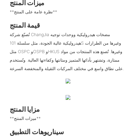
ميزات المنتج
**نظرة عامة على المنتج**
قيمة المنتج
تُصنّع شركة ChangJia مضخات هيدروليكية ووحدات توجيه
هيدروليكية عالية الجودة، مثل سلسلة 101S وغيرها من الطرازات
مثل OSPC وOSPB وHKUS وغيرها. تُصنع هذه المنتجات من مواد
ممتازة، وتشتهر بأدائها المتميز ومتانتها وكفاءتها العالية. وتُستخدم
على نطاق واسع في مختلف المركبات الثقيلة والمنخفضة السرعة.
مزايا المنتج
**ميزات المنتج**
سيناريوهات التطبيق