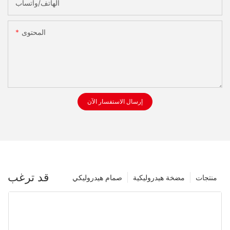
الهاتف/واتساب
المحتوى
إرسال الاستفسار الآن
قد ترغب
منتجات
مضخة هيدروليكية
صمام هيدروليكي