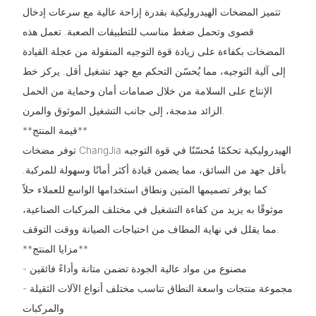
تتميز المضخات الهيدروليكية بقدرة إزاحة عالية مع سرعات إدخال
قصوى وتحمل ضغط مناسب للتطبيقات الصعبة. تعمل هذه
المضخات بكفاءة على زيادة قوة التوجيه المنقولة من عجلة القيادة
إلى آلية التوجيه، مما يُحسّن التحكم مع جهد تشغيل أقل. يركز خط
الإنتاج على السلامة من خلال صمامات أمان وحماية من الحمل
الزائد مدمجة، إلى جانب التشغيل الموثوق والمرن.
**قيمة المنتج**
توفر مضخات ChangJia الهيدروليكية تحكمًا مُحسّنًا في قوة التوجيه
بأقل جهد من السائق، مما يضمن قيادة أكثر أمانًا وسهولة للمركبة.
كما يوفر تصميمها المتين ونطاق استخدامها الواسع للعملاء حلاً
موثوقًا به يزيد من كفاءة التشغيل في مختلف المركبات الصناعية،
مما يقلل في نهاية المطاف من احتياجات الصيانة ووقت التوقف.
**مزايا المنتج**
- مصنوع من مواد عالية الجودة تضمن متانة وأداءً فائقين
- مجموعة منتجات واسعة النطاق تناسب مختلف أنواع الآلات الثقيلة
والمركبات