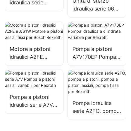
Unità di sterzo
idraulica serie
idraulica serie 060
HKUS per M+S
con tutte le
funzioni della
valvola combinate
Motore a pistoni
Pompa a pistoni
idraulici A2FE
A7V170EP Pompa
90/61W Motore a
idraulica a
pistoni assiali fissi
cilindrata variabile
per Bosch Rexroth
per Rexroth
Pompa a pistoni
Pompa idraulica
idraulici serie A7V
serie A2FO, pompa
Pompa a pistoni
a pistoni, pompa a
assiali variabili per
pistoni assiali,
Rexroth