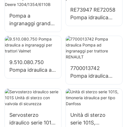
con tutte le
funzioni della
RE73947 RE72058
Pompa a
valvola combinate
Pompa idraulica
ingranaggi grande
Pompa a
pompa idraulica
ingranaggi per
tandem SJ21032
trattore John
per trattore John
Deere
Deere
1204/1354/6110B
9.510.080.750
7700013742
Pompa idraulica a
Pompa idraulica
ingranaggi per
Pompa ad
trattori Valmet
ingranaggi per
trattore RENAULT
Servosterzo
Unità di sterzo
idraulico serie 101S
serie 101S,