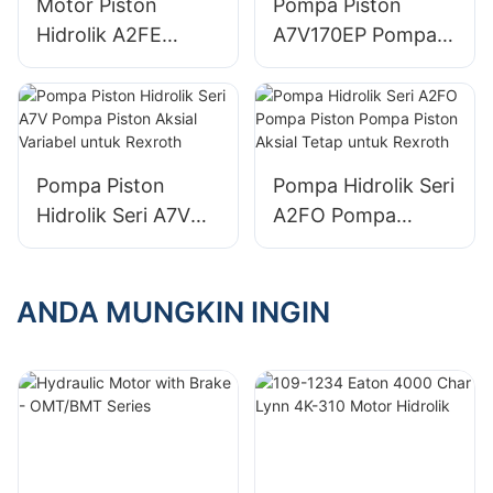
Motor Piston
Pompa Piston
Hidrolik A2FE
A7V170EP Pompa
90/61W Motor
Hidrolik
Piston Aksial Tetap
Perpindahan
untuk Bosch
Variabel untuk
Rexroth
Rexroth
Pompa Piston
Pompa Hidrolik Seri
Hidrolik Seri A7V
A2FO Pompa
Pompa Piston
Piston Pompa
Aksial Variabel
Piston Aksial Tetap
untuk Rexroth
untuk Rexroth
ANDA MUNGKIN INGIN