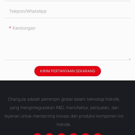
Telepon/WhatsApp
Kandungan
KIRIM PERTANYAAN SEKARANG
ChangJia adalah pemimpin global dalam teknologi hidrolik,
yang mengintegrasikan R&D, manufaktur, penjualan, dan
layanan untuk mendorong inovasi dan produksi komponen inti
hidrolik.