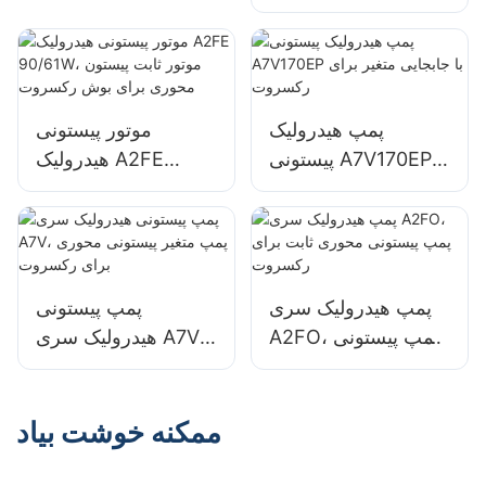
عملکردهای ترکیبی
شیر
پمپ هیدرولیک
موتور پیستونی
پیستونی A7V170EP با
هیدرولیک A2FE
جابجایی متغیر برای
90/61W، موتور ثابت
رکسروت
پیستون محوری برای
بوش رکسروت
پمپ هیدرولیک سری
پمپ پیستونی
A2FO، پمپ پیستونی
هیدرولیک سری A7V،
محوری ثابت برای
پمپ متغیر پیستونی
رکسروت
محوری برای
رکسروت
ممکنه خوشت بیاد