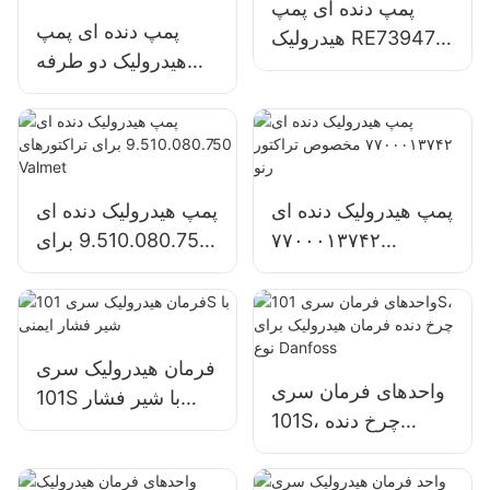
پمپ دنده ای پمپ
پمپ دنده ای پمپ
هیدرولیک RE73947
هیدرولیک دو طرفه
RE72058 برای
بزرگ SJ21032 برای
تراکتور جان دیر
تراکتور جان دیر
1204/1354/6110B
پمپ هیدرولیک دنده ای
پمپ هیدرولیک دنده ای
۷۷۰۰۰۱۳۷۴۲
9.510.080.750 برای
مخصوص تراکتور رنو
تراکتورهای Valmet
فرمان هیدرولیک سری
واحدهای فرمان سری
101S با شیر فشار
101S، چرخ دنده
ایمنی
فرمان هیدرولیک برای
نوع Danfoss