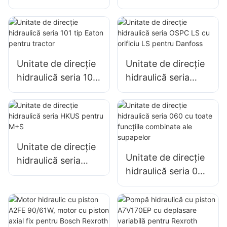
100 ON pentru
101S/OSPC pentru
Danfoss 150N1095
Danfoss
Unitate de direcție
Unitate de direcție
hidraulică seria 101
hidraulică seria
tip Eaton pentru
OSPC LS cu orificiu
tractor
LS pentru Danfoss
Unitate de direcție
Unitate de direcție
hidraulică seria
hidraulică seria 060
HKUS pentru M+S
cu toate funcțiile
combinate ale
supapelor