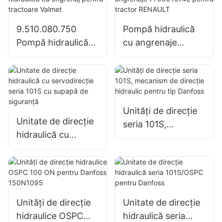
pentru tractor
John Deere
1204/1354/6110B
9.510.080.750
Pompă hidraulică
Pompă hidraulică
cu angrenaje
cu angrenaj pentru
7700013742 pentru
tractoare Valmet
tractor RENAULT
Unități de direcție
Unitate de direcție
seria 101S,
hidraulică cu
mecanism de
servodirecție seria
direcție hidraulic
101S cu supapă de
pentru tip Danfoss
siguranță
Unități de direcție
Unitate de direcție
hidraulice OSPC
hidraulică seria