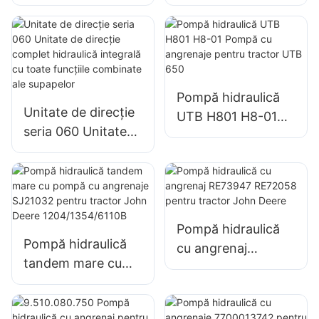
101S/OSPC
Pompă hidraulică
Unitate de direcție
UTB H801 H8-01
seria 060 Unitate
Pompă cu
de direcție complet
angrenaje pentru
hidraulică integrală
tractor UTB 650
cu toate funcțiile
combinate ale
supapelor
Pompă hidraulică
Pompă hidraulică
cu angrenaj
tandem mare cu
RE73947 RE72058
pompă cu
pentru tractor
angrenaje SJ21032
John Deere