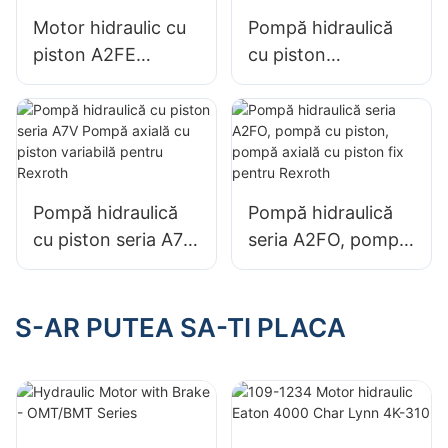
Motor hidraulic cu
Pompă hidraulică
piston A2FE
cu piston
90/61W, motor cu
A7V170EP cu
piston axial fix
deplasare variabilă
pentru Bosch
pentru Rexroth
Rexroth
Pompă hidraulică
Pompă hidraulică
cu piston seria A7V
seria A2FO, pompă
Pompă axială cu
cu piston, pompă
piston variabilă
axială cu piston fix
pentru Rexroth
pentru Rexroth
S-AR PUTEA SA-TI PLACA