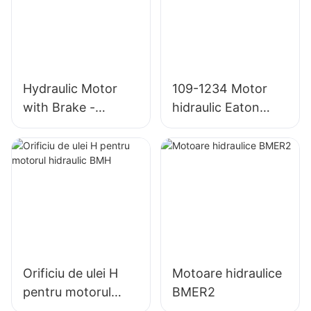
Hydraulic Motor
109-1234 Motor
with Brake -
hidraulic Eaton
OMT/BMT Series
4000 Char Lynn
4K-310
Orificiu de ulei H
Motoare hidraulice
pentru motorul
BMER2
hidraulic BMH