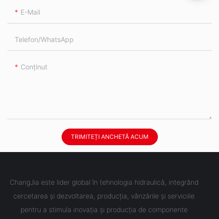
E-Mail
Telefon/WhatsApp
Conţinut
TRIMITEȚI ANCHETĂ ACUM
ChangJia este lider global în tehnologia hidraulică, integrând
cercetarea și dezvoltarea, producția, vânzările și serviciile
pentru a stimula inovația și producția de componente