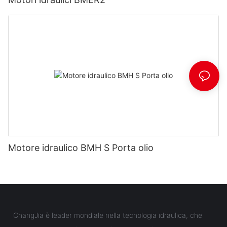
Motore idraulico BMH S Porta olio
ChangJia è leader mondiale nella tecnologia idraulica, che