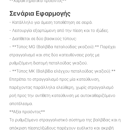
**Χαρακτηριστικά προϊόντος**
Σενάρια Εφαρμογής
- Κατάλληλο για άμεση τοποθέτηση σε σειρά.
- Λειτουργία εξαρτώμενη από την πίεση και το ιξώδες.
- Διατίθεται σε δύο βασικούς τύπους:
- **Τύπος MG (Βαλβίδα πεταλούδας γκαζιού):** Παρέχει
στραγγαλισμό και στις δύο κατευθύνσεις ροής με
ρυθμιζόμενη διατομή πεταλούδας γκαζιού.
- **Τύπος MK (Βαλβίδα ελέγχου πεταλούδας γκαζιού):**
Επιτρέπει το στραγγαλισμό προς μία κατεύθυνση,
παρέχοντας παράλληλα ελεύθερη, χωρίς στραγγαλισμό
ροή προς την αντίθετη κατεύθυνση με αυτοκαθαριζόμενο
αποτέλεσμα.
**Αξία προϊόντος**
Το ρυθμιζόμενο στραγγαλιστικό σύστημα της βαλβίδας και η
απόκριση πίεσης/ιξώδους παρέχουν ευέλικτο και ακριβή