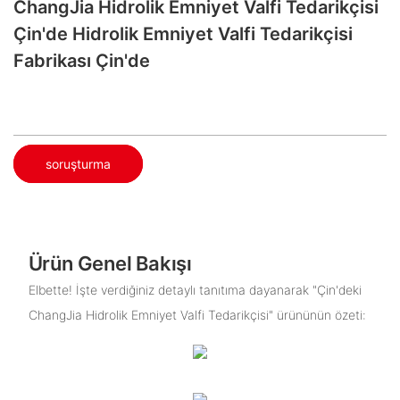
ChangJia Hidrolik Emniyet Valfi Tedarikçisi
Çin'de Hidrolik Emniyet Valfi Tedarikçisi
Fabrikası Çin'de
soruşturma
Ürün Genel Bakışı
Elbette! İşte verdiğiniz detaylı tanıtıma dayanarak "Çin'deki
ChangJia Hidrolik Emniyet Valfi Tedarikçisi" ürününün özeti: