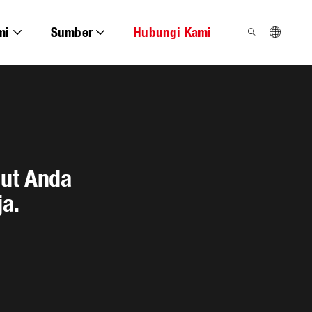
mi
Sumber
Hubungi Kami
ut Anda
a.