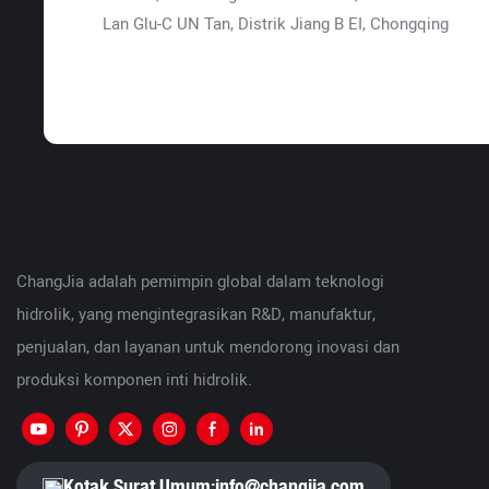
Lan Glu-C UN Tan, Distrik Jiang B EI, Chongqing
ChangJia adalah pemimpin global dalam teknologi
hidrolik, yang mengintegrasikan R&D, manufaktur,
penjualan, dan layanan untuk mendorong inovasi dan
produksi komponen inti hidrolik.
Kotak Surat Umum:
info@changjia.com