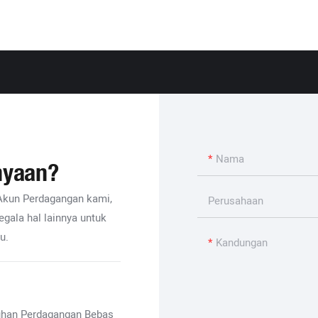
Nama
nyaan?
Akun Perdagangan kami,
Perusahaan
egala hal lainnya untuk
u.
Kandungan
buhan Perdagangan Bebas