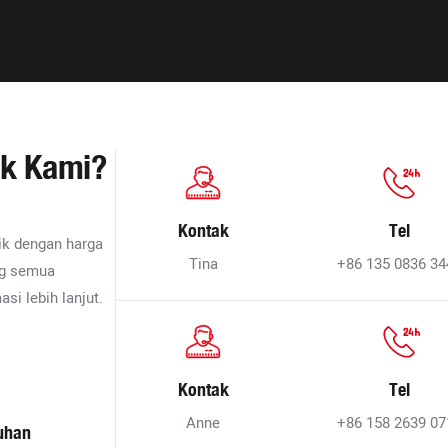
uk Kami?
Kontak
Tel
ik dengan harga
Tina
+86 135 0836 34
ng semua
i lebih lanjut.
Kontak
Tel
Anne
+86 158 2639 07
uhan