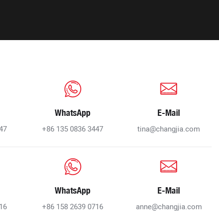
WhatsApp
E-Mail
47
+86 135 0836 3447
tina@changjia.com
WhatsApp
E-Mail
16
+86 158 2639 0716
anne@changjia.com