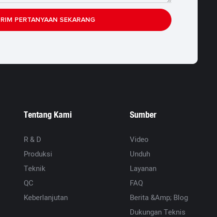
IRIM PERTANYAAN SEKARANG
Tentang Kami
Sumber
R & D
Video
Produksi
Unduh
Teknik
Layanan
QC
FAQ
Keberlanjutan
Berita &amp; Blog
Dukungan Teknis