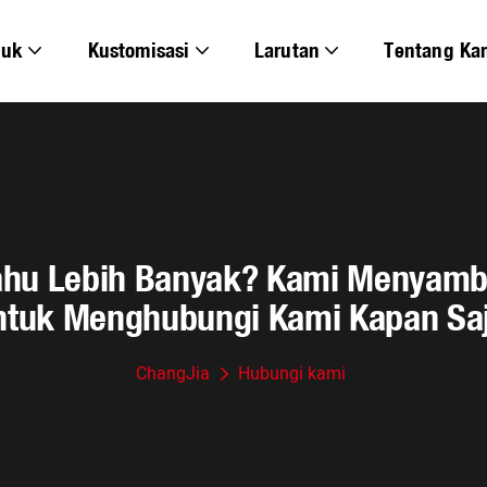
duk
Kustomisasi
Larutan
Tentang Ka
Tahu Lebih Banyak? Kami Menyamb
ntuk Menghubungi Kami Kapan Saj
ChangJia
Hubungi kami