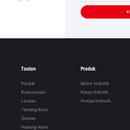
K
Tautan
Produk
Produk
Motor Hidrolik
Kustomisasi
Katup Hidrolik
Larutan
Pompa Hidrolik
Tentang Kami
Sumber
Hubungi Kami