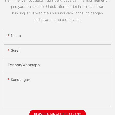
Kami menyambut desain dan ide khusus dan mampu memenuhi
persyaratan spesifik. Untuk informasi lebih lanjut, silakan
kunjungi situs web atau hubungi kami langsung dengan
pertanyaan atau pertanyaan.
Nama
Surel
Telepon/WhatsApp
Kandungan
KIRIM PERTANYAAN SEKARANG