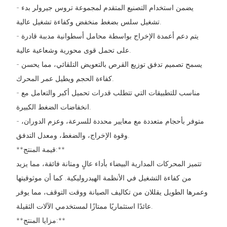
- يضمن استخدام التصنيع المتقدم لمجموعة تروس جيرولر بدء
تشغيل سلس بضغط منخفض وكفاءة تشغيل عالية.
- يتم دعم أعمدة الإخراج بواسطة محامل أسطوانية مدببة قادرة
على تحمل قوى محورية وشعاعية عالية.
- يسمح تصميم تدفق توزيع القرص بالتعويض التلقائي، مما يحسن
كفاءة الحجم ويطيل عمر المحرك.
- مناسب للتطبيقات التي تتطلب قدرات تحميل أكبر والتعامل مع
انخفاضات الضغط الكبيرة.
- متوفر بأحجام متعددة مع معايير محددة للسرعة، وعزم الدوران،
وقوة الإخراج، والضغط، ومعدل التدفق.
**قيمة المنتج:**
تتميز المحركات المدارية البيضاء بأداء عالٍ ومتانة فائقة، مما يزيد
من كفاءة التشغيل في الأنظمة الهيدروليكية. كما أن موثوقيتها
وعمرها الطويل يقللان من تكاليف الصيانة ووقت التوقف، مما يوفر
عائدًا استثماريًا ممتازًا لمستخدمي الآلات الثقيلة.
**مزايا المنتج:**