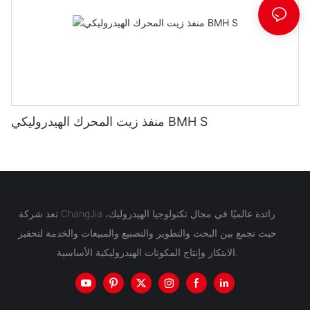
منفذ زيت المحرك الهيدروليكي BMH S
تعد شركة ChangJia رائدة عالميًا في مجال تكنولوجيا الهيدروليك،
حيث تجمع بين البحث والتطوير والتصنيع والمبيعات والخدمة لتحفيز
الابتكار وإنتاج المكونات الهيدروليكية الأساسية.