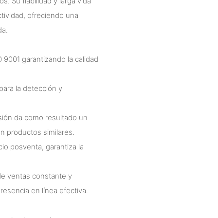
s. Su fiabilidad y larga vida
ctividad, ofreciendo una
da.
O 9001 garantizando la calidad
para la detección y
sión da como resultado un
n productos similares.
cio posventa, garantiza la
de ventas constante y
resencia en línea efectiva.