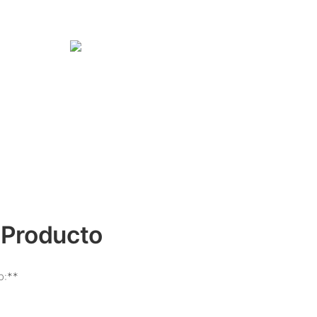
 Producto
o:**