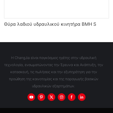
Θύρα λαδιού υδραυλικού κινητήρα BMH S
Η ChangJia είναι παγκόσμιος ηγέτης στην υδραυλική
τεχνολογία, ενσωματώνοντας την Έρευνα και Ανάπτυξη, την
κατασκευή, τις πωλήσεις και την εξυπηρέτηση για την
προώθηση της καινοτομίας και της παραγωγής βασικών
υδραυλικών εξαρτημάτων.