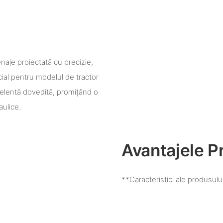
aje proiectată cu precizie,
ecial pentru modelul de tractor
xcelentă dovedită, promițând o
aulice.
Avantajele P
**Caracteristici ale produsulu