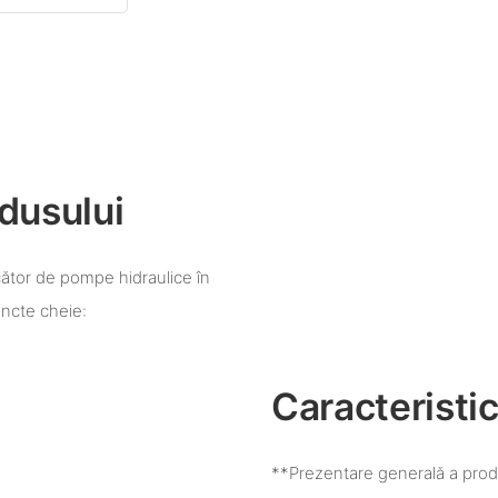
dusului
cător de pompe hidraulice în
uncte cheie:
Caracteristic
**Prezentare generală a prod