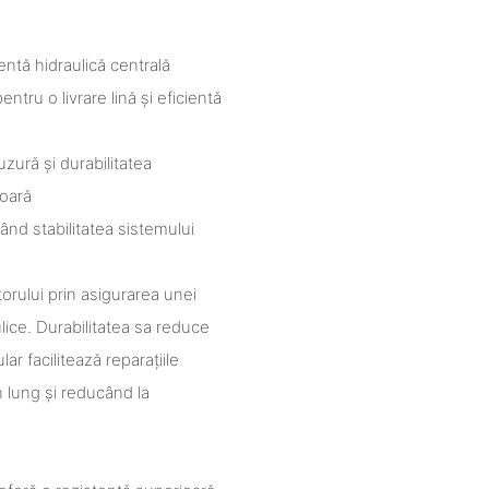
tă hidraulică centrală
tru o livrare lină și eficientă
uzură și durabilitatea
oară
rând stabilitatea sistemului
orului prin asigurarea unei
ulice. Durabilitatea sa reduce
ar facilitează reparațiile
n lung și reducând la