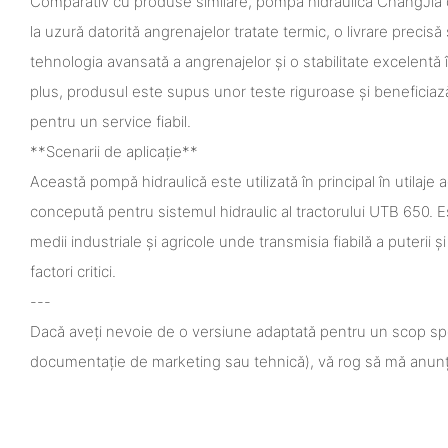
Comparativ cu produse similare, pompa hidraulică ChangJia o
la uzură datorită angrenajelor tratate termic, o livrare precisă și
tehnologia avansată a angrenajelor și o stabilitate excelentă î
plus, produsul este supus unor teste riguroase și beneficiază
pentru un service fiabil.
**Scenarii de aplicație**
Această pompă hidraulică este utilizată în principal în utilaje a
concepută pentru sistemul hidraulic al tractorului UTB 650. Es
medii industriale și agricole unde transmisia fiabilă a puterii ș
factori critici.
---
Dacă aveți nevoie de o versiune adaptată pentru un scop sp
documentație de marketing sau tehnică), vă rog să mă anunț