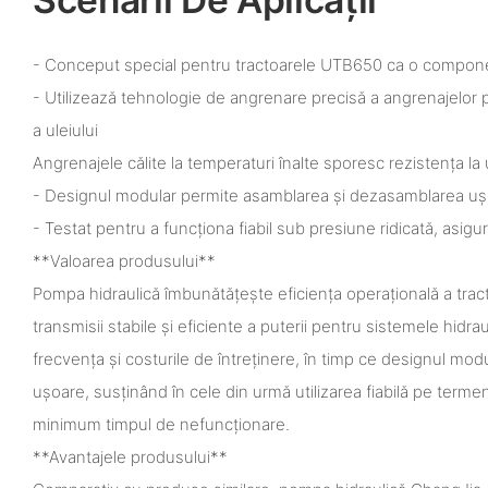
- Conceput special pentru tractoarele UTB650 ca o componen
- Utilizează tehnologie de angrenare precisă a angrenajelor pen
a uleiului
Angrenajele călite la temperaturi înalte sporesc rezistența la 
- Designul modular permite asamblarea și dezasamblarea uș
- Testat pentru a funcționa fiabil sub presiune ridicată, asigu
**Valoarea produsului**
Pompa hidraulică îmbunătățește eficiența operațională a tract
transmisii stabile și eficiente a puterii pentru sistemele hidra
frecvența și costurile de întreținere, în timp ce designul modul
ușoare, susținând în cele din urmă utilizarea fiabilă pe terme
minimum timpul de nefuncționare.
**Avantajele produsului**