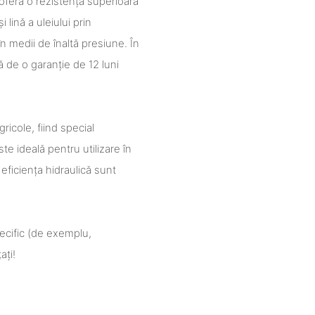
feră o rezistență superioară
 lină a uleiului prin
n medii de înaltă presiune. În
 de o garanție de 12 luni
gricole, fiind special
te ideală pentru utilizare în
i eficiența hidraulică sunt
ecific (de exemplu,
ați!