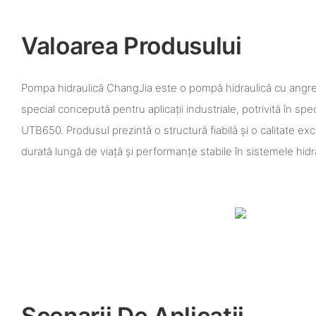
Valoarea Produsului
Pompa hidraulică ChangJia este o pompă hidraulică cu angren
special concepută pentru aplicații industriale, potrivită în sp
UTB650. Produsul prezintă o structură fiabilă și o calitate e
durată lungă de viață și performanțe stabile în sistemele hidr
Scenarii De Aplicații