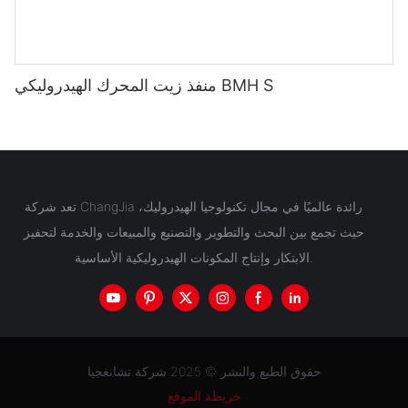
منفذ زيت المحرك الهيدروليكي BMH S
تعد شركة ChangJia رائدة عالميًا في مجال تكنولوجيا الهيدروليك،
حيث تجمع بين البحث والتطوير والتصنيع والمبيعات والخدمة لتحفيز
الابتكار وإنتاج المكونات الهيدروليكية الأساسية.
حقوق الطبع والنشر © 2025 شركة تشانغجيا
خريطة الموقع