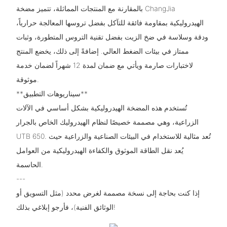
بالمقارنة مع المنتجات المماثلة، تتميز مضخة ChangJia
الهيدروليكية بمقاومة فائقة للتآكل بفضل تروسها المعالجة حرارياً،
ودقة وسلاسة في ضخ الزيت بفضل تقنية التروس المتطورة، وثبات
ممتاز في بيئات الضغط العالي. إضافةً إلى ذلك، يخضع المنتج
لاختبارات صارمة ويأتي مع ضمان لمدة 12 شهراً لضمان خدمة
موثوقة.
**سيناريوهات التطبيق**
تُستخدم هذه المضخة الهيدروليكية بشكل أساسي في الآلات
الزراعية، وهي مصممة خصيصًا لنظام الهيدروليك الخاص بالجرار
UTB 650. تُعد مثالية للاستخدام في البيئات الصناعية والزراعية حيث
يُعد نقل الطاقة الموثوق والكفاءة الهيدروليكية من العوامل
الحاسمة.
---
إذا كنت بحاجة إلى نسخة مصممة لغرض محدد (مثل التسويق أو
الوثائق الفنية)، فأرجو إبلاغي بذلك!