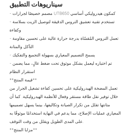
سيناريوهات التطبيق
- مصمم خصيصًا لجرارات UTB650 كمكون هيدروليكي أساسي
- تستخدم تقنية تعشيق التروس الدقيقة لتوصيل الزيت بسلاسة
وكفاءة
- تعمل التروس المُقسّاة بدرجة حرارة عالية على تحسين مقاومة
التآكل والمتانة
- يسمح التصميم المعياري بسهولة التجميع والتفكيك
- تم اختباره ليعمل بشكل موثوق تحت ضغط عالٍ، مما يضمن
استقرار النظام
**قيمة المنتج**
تعمل المضخة الهيدروليكية على تحسين كفاءة تشغيل الجرار من
خلال توفير نقل طاقة مستقر وفعال للأنظمة الهيدروليكية. كما أن
متانتها تقلل من تكرار الصيانة وتكاليفها، بينما يسهل تصميمها
المعياري عمليات الإصلاح، مما يدعم في النهاية استخدامًا موثوقًا به
على المدى الطويل ويقلل من وقت التوقف.
**مزايا المنتج**