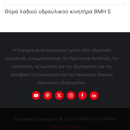
Θύρα λαδιού υδραυλικού κινητήρα BMH S
Η ChangJia είναι παγκόσμιος ηγέτης στην υδραυλική
τεχνολογία, ενσωματώνοντας την Έρευνα και Ανάπτυξη, την
κατασκευή, τις πωλήσεις και την εξυπηρέτηση για την
προώθηση της καινοτομίας και της παραγωγής βασικών
υδραυλικών εξαρτημάτων.
Πνευματικά δικαιώματα © 2025 CHANGJIA COMPANY
Χάρτης ιστότοπου