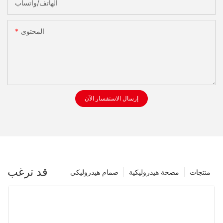
الهاتف/واتساب
المحتوى
إرسال الاستفسار الآن
قد ترغب
منتجات
مضخة هيدروليكية
صمام هيدروليكي