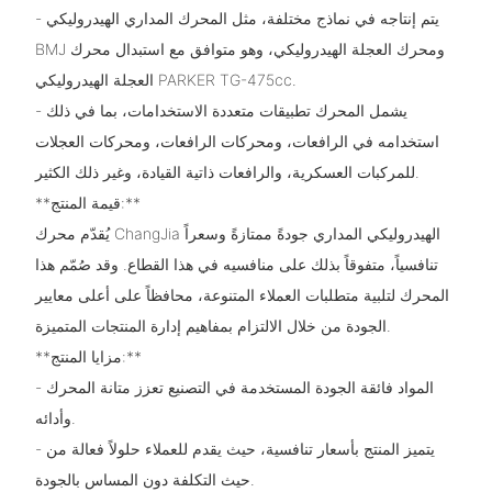
- يتم إنتاجه في نماذج مختلفة، مثل المحرك المداري الهيدروليكي
BMJ ومحرك العجلة الهيدروليكي، وهو متوافق مع استبدال محرك
العجلة الهيدروليكي PARKER TG-475cc.
- يشمل المحرك تطبيقات متعددة الاستخدامات، بما في ذلك
استخدامه في الرافعات، ومحركات الرافعات، ومحركات العجلات
للمركبات العسكرية، والرافعات ذاتية القيادة، وغير ذلك الكثير.
**قيمة المنتج:**
يُقدّم محرك ChangJia الهيدروليكي المداري جودةً ممتازةً وسعراً
تنافسياً، متفوقاً بذلك على منافسيه في هذا القطاع. وقد صُمّم هذا
المحرك لتلبية متطلبات العملاء المتنوعة، محافظاً على أعلى معايير
الجودة من خلال الالتزام بمفاهيم إدارة المنتجات المتميزة.
**مزايا المنتج:**
- المواد فائقة الجودة المستخدمة في التصنيع تعزز متانة المحرك
وأدائه.
- يتميز المنتج بأسعار تنافسية، حيث يقدم للعملاء حلولاً فعالة من
حيث التكلفة دون المساس بالجودة.