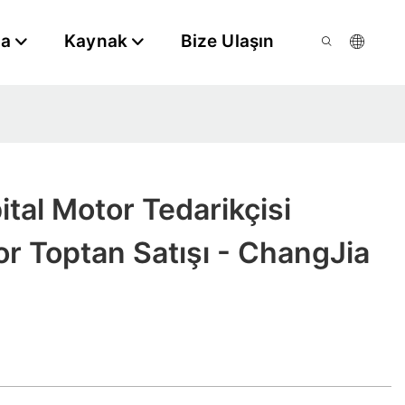
da
Kaynak
Bize Ulaşın
ital Motor Tedarikçisi
or Toptan Satışı - ChangJia