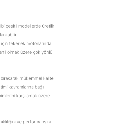
 çeşitli modellerde üretilir
ılabilir.
 için tekerlek motorlarında,
dahil olmak üzere çok yönlü
de bırakarak mükemmel kalite
timi kavramlarına bağlı
nimlerini karşılamak üzere
klılığını ve performansını