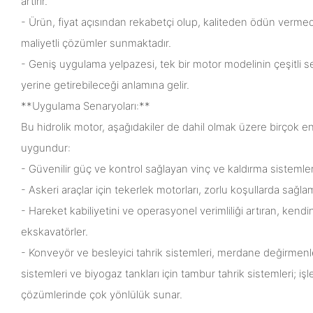
artırır.
- Ürün, fiyat açısından rekabetçi olup, kaliteden ödün verm
maliyetli çözümler sunmaktadır.
- Geniş uygulama yelpazesi, tek bir motor modelinin çeşitli se
yerine getirebileceği anlamına gelir.
**Uygulama Senaryoları:**
Bu hidrolik motor, aşağıdakiler de dahil olmak üzere birçok e
uygundur:
- Güvenilir güç ve kontrol sağlayan vinç ve kaldırma sistemler
- Askeri araçlar için tekerlek motorları, zorlu koşullarda sağl
- Hareket kabiliyetini ve operasyonel verimliliği artıran, kendi
ekskavatörler.
- Konveyör ve besleyici tahrik sistemleri, merdane değirmenleri
sistemleri ve biyogaz tankları için tambur tahrik sistemleri;
çözümlerinde çok yönlülük sunar.