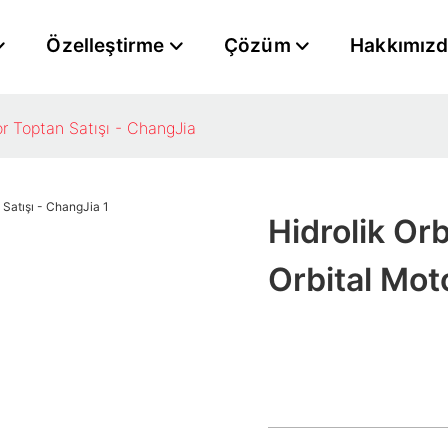
Özelleştirme
Çözüm
Hakkımız
or Toptan Satışı - ChangJia
Hidrolik Orb
Orbital Mot