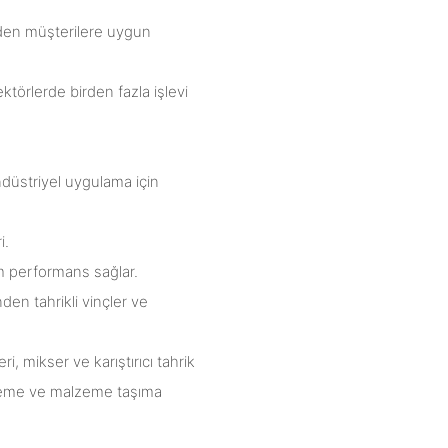
eden müşterilere uygun
ktörlerde birden fazla işlevi
ndüstriyel uygulama için
i.
am performans sağlar.
nden tahrikli vinçler ve
, mikser ve karıştırıcı tahrik
 işleme ve malzeme taşıma