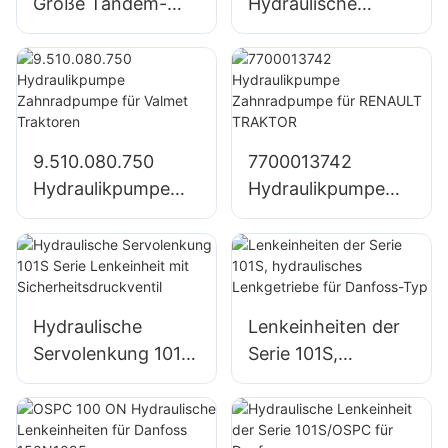
Große Tandem-
Hydraulische
Hydraulikpumpe
Pumpe
SJ21032 für John
Zahnradpumpe Für
Deere Traktor
John Deere Traktor
1204/1354/6110B
9.510.080.750
7700013742
Hydraulikpumpe
Hydraulikpumpe
Zahnradpumpe für
Zahnradpumpe für
Valmet Traktoren
RENAULT
TRAKTOR
Hydraulische
Lenkeinheiten der
Servolenkung 101S
Serie 101S,
Serie Lenkeinheit
hydraulisches
mit
Lenkgetriebe für
Sicherheitsdruckve
Danfoss-Typ