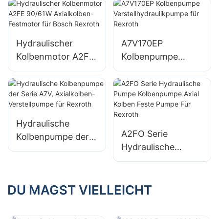
kombinierten
Ventilfunktionen
Hydraulischer
A7V170EP
Kolbenmotor A2FE
Kolbenpumpe
90/61W
Verstellhydraulikpu
Axialkolben-
mpe für Rexroth
Festmotor für
Bosch Rexroth
Hydraulische
A2FO Serie
Kolbenpumpe der
Hydraulische
Serie A7V,
Pumpe
Axialkolben-
Kolbenpumpe Axial
Verstellpumpe für
Kolben Feste
DU MAGST VIELLEICHT
Rexroth
Pumpe Für Rexroth