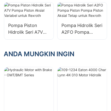
Piston Aksial Tetap
Perpindahan
untuk Bosch
Variabel untuk
Rexroth
Rexroth
Pompa Piston
Pompa Hidrolik Seri
Hidrolik Seri A7V
A2FO Pompa
Pompa Piston
Piston Pompa
Aksial Variabel
Piston Aksial Tetap
untuk Rexroth
untuk Rexroth
ANDA MUNGKIN INGIN