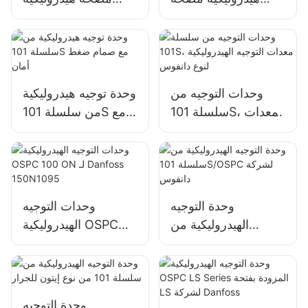
تروس لجرار رينو
مضخة تروس لجرارات
فالميت
وحدات التوجيه من
وحدة توجيه هيدروليكية
سلسلة 101S، معدات
من سلسلة 101S مع
التوجيه الهيدروليكية
صمام ضغط أمان
لنوع دانفوس
وحدة التوجيه
وحدات التوجيه
الهيدروليكية من
الهيدروليكية OSPC
سلسلة 101S/OSPC
100 ON لـ Danfoss
لشركة دانفوس
150N1095
وحدة التوجيه