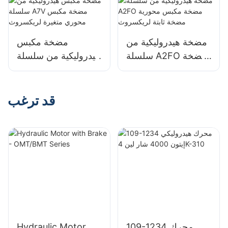
لشركة Bosch
Rexroth
مضخة هيدروليكية من
مضخة مكبس
سلسلة A2FO مضخة
هيدروليكية من سلسلة
مكبس محورية مضخة
A7V مضخة مكبس
ثابتة لريكسروث
محوري متغيرة
لريكسروث
قد ترغب
109-1234 محرك
Hydraulic Motor