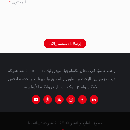
المحتوى
إرسال الاستفسار الآن
تعد شركة ChangJia رائدة عالميًا في مجال تكنولوجيا الهيدروليك،
حيث تجمع بين البحث والتطوير والتصنيع والمبيعات والخدمة لتحفيز
الابتكار وإنتاج المكونات الهيدروليكية الأساسية.
حقوق الطبع والنشر © 2025 شركة تشانغجيا