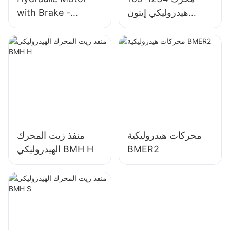
هيدروليكي إيتون
with Brake -
4000 شار لين 4K-
OMT/BMT Series
310
محركات هيدروليكية
منفذ زيت المحرك
BMER2
الهيدروليكي BMH H