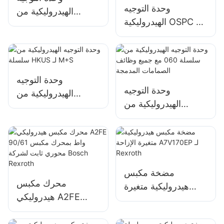
وحدة التوجيه
الهيدروليكية من
الهيدروليكية OSPC LS
سلسلة 101 من نوع
Series المزودة بفتحة
إيتون للجرار
LS لشركة Danfoss
وحدة التوجيه
وحدة التوجيه
الهيدروليكية من
الهيدروليكية من
سلسلة HKUS لـ M+S
سلسلة 060 مع جميع
وظائف الصمامات
المدمجة
مضخة مكبس
محرك مكبس
هيدروليكية متغيرة
هيدروليكي A2FE
الإزاحة A7V170EP لـ
90/61 واط بمحرك
Rexroth
مكبس محوري ثابت