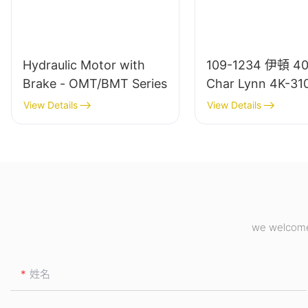
Hydraulic Motor with
109-1234 伊頓 4
Brake - OMT/BMT Series
Char Lynn 4K-3
達
View Details
View Details
we welcome 
姓名