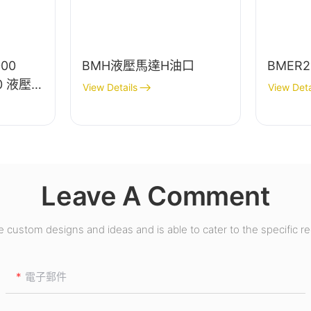
000
BMH液壓馬達H油口
BMER
10 液壓馬
View Details
View Deta
Leave A Comment
custom designs and ideas and is able to cater to the specific r
電子郵件