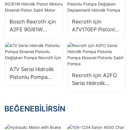
Direksiyon Ünitesi
Bosch Rexroth için
Rexroth için
A2FE 90/61W
A7V170EP Pistonlu
Hidrolik Piston
Pompa Değişken
Motoru Eksenel
Deplasmanlı
Piston Sabit Motor
Hidrolik Pompa
A7V Serisi Hidrolik
Rexroth için A2FO
Pistonlu Pompa
Serisi Hidrolik
Eksenel Pistonlu
Pompa Pistonlu
Değişken Pompa
Pompa Eksenel
Rexroth İçin
Pistonlu Sabit
BEĞENEBILIRSIN
Pompa