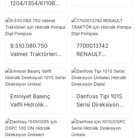
1204/1354/6110B
RE72058 Hidrolik
için Dişli Pompa
Pompa Dişli
Büyük Tandem
Pompası
Hidrolik Pompa
SJ21032
9.510.080.750
7700013742
Valmet Traktörleri
RENAULT
için Hidrolik Pompa
TRAKTÖR için
Dişli Pompası
Hidrolik Pompa Dişli
Pompası
Emniyet Basınç
Danfoss Tipi 101S
Valfli Hidrolik
Serisi Direksiyon
Direksiyon 101S
Üniteleri Hidrolik
Serisi Direksiyon
Direksiyon Dişlisi
Ünitesi