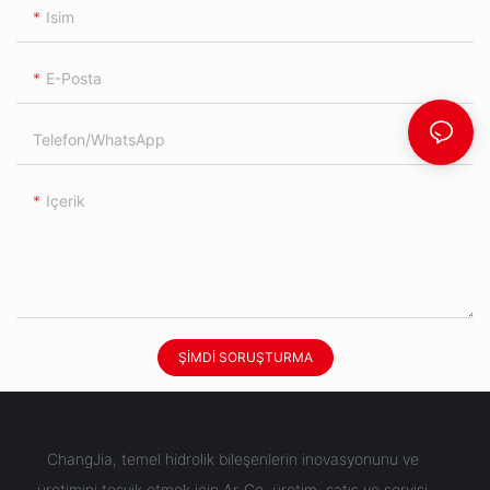
Isim
E-Posta
Telefon/WhatsApp
Içerik
ŞIMDI SORUŞTURMA
ChangJia, temel hidrolik bileşenlerin inovasyonunu ve
üretimini teşvik etmek için Ar-Ge, üretim, satış ve servisi