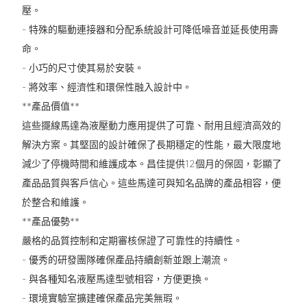
壓。
- 特殊的驅動連接器和分配系統設計可降低噪音並延長使用壽
命。
- 小巧的尺寸使其易於安裝。
- 將效率、經濟性和環保性融入設計中。
**產品價值**
這些擺線馬達為液壓動力應用提供了可靠、耐用且經濟高效的
解決方案。其堅固的設計確保了長期穩定的性能，最大限度地
減少了停機時間和維護成本。昌佳提供12個月的保固，彰顯了
產品品質與客戶信心。這些馬達可與知名品牌的產品相容，便
於整合和維護。
**產品優勢**
嚴格的品質控制和定期審核保證了可靠性的持續性。
- 優秀的研發團隊確保產品持續創新並跟上潮流。
- 與各種知名液壓馬達型號相容，方便更換。
- 環境實驗室擴建確保產品完美無瑕。