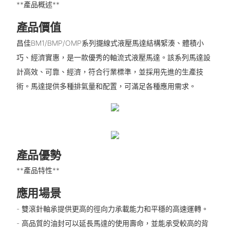
**產品概述**
產品價值
昌佳BM1/BMP/OMP系列擺線式液壓馬達結構緊湊、體積小
巧、經濟實惠，是一款優秀的軸流式液壓馬達。該系列馬達設
計高效、可靠、經濟，符合行業標準，並採用先進的生產技
術。馬達提供多種排氣量和配置，可滿足各種應用需求。
產品優勢
**產品特性**
應用場景
- 雙滾針軸承提供更高的徑向力承載能力和平穩的高速運轉。
- 高品質的油封可以延長馬達的使用壽命，並能承受較高的背