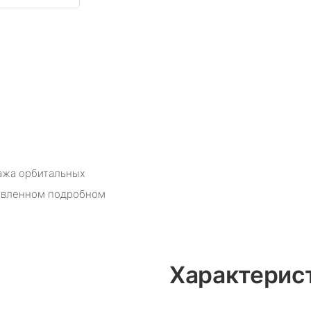
дажа орбитальных
тавленном подробном
Характерис