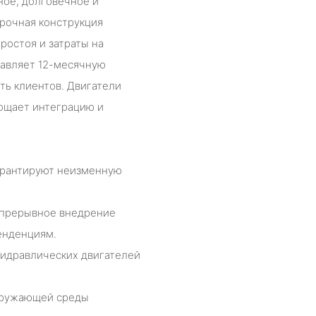
ное, долговечное и
рочная конструкция
ростоя и затраты на
тавляет 12-месячную
ть клиентов. Двигатели
рощает интеграцию и
гарантируют неизменную
епрерывное внедрение
енденциям.
идравлических двигателей
окружающей среды