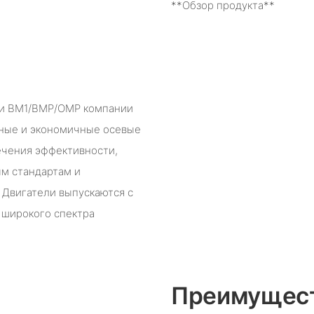
**Обзор продукта**
ии BM1/BMP/OMP компании
тные и экономичные осевые
ечения эффективности,
ым стандартам и
 Двигатели выпускаются с
 широкого спектра
Преимущест