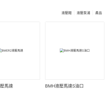
液壓閥
液壓泵浦
產品
液壓馬達
BMH液壓馬達S油口