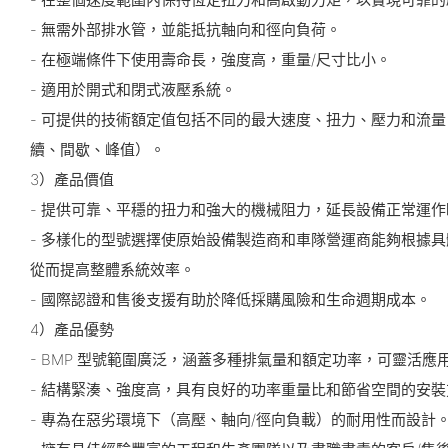
- 無需外部排水管，並能抵抗軸向和徑向負荷。
- 在極端條件下使用壽命長，強度高，重量/尺寸比小。
- 適用於開式和閉式液壓系統。
- 可提供的技術額定值包括不同的最大速度、扭力、壓力和流
續、間歇、峰值）。
3）產品價值
- 提供可靠、平穩的扭力和強大的機械阻力，延長設備正常運
- 多樣化的型號選擇使原始設備製造商和車隊營運商能夠根據
從而提高整體系統效率。
- 國際認證和售後支援有助於降低採購風險和生命週期成本。
4）產品優勢
- BMP 型號範圍廣泛，涵蓋多種排氣量和額定功率，可靈活應
- 結構緊湊、強度高，具有良好的功率重量比和節省空間的安裝
- 專為在惡劣環境下（高壓、軸向/徑向負載）的耐用性而設計