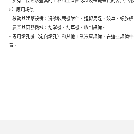
- 擁有昌佳經驗豐富的工程和生產團隊以及盡職盡責的客戶/售
5）應用場景
- 移動與建築設備：滑移裝載機附件、迴轉馬達、絞車、螺旋鑽
- 農業與園藝機械：割灌機、割草機、收割設備。
- 專用鑽孔機（定向鑽孔）和其他工業液壓設備，在這些設備
置。