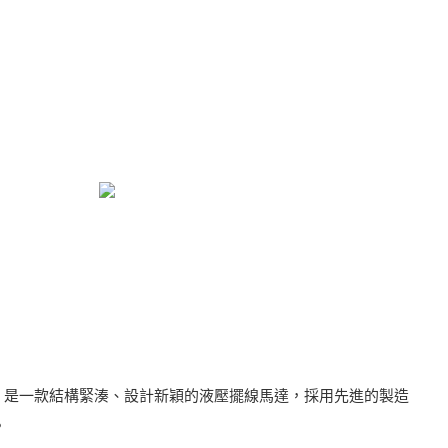
列）是一款結構緊湊、設計新穎的液壓擺線馬達，採用先進的製造
。