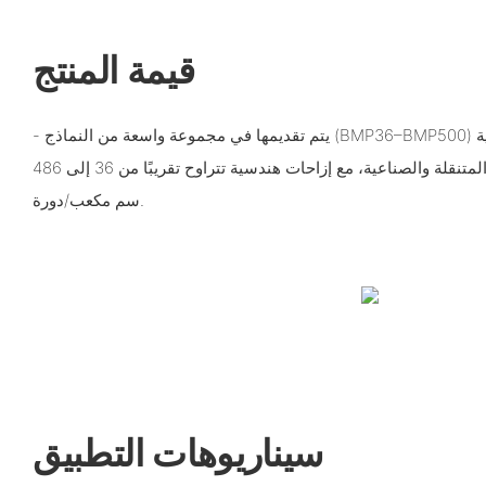
قيمة المنتج
- يتم تقديمها في مجموعة واسعة من النماذج (BMP36–BMP500) لخدمة المحركات الهيدروليكية
الصغيرة والمتوسطة الحجم والمتنقلة والصناعية، مع إزاحات هندسية تتراوح تقريبًا من 36 إلى 486
سم مكعب/دورة.
سيناريوهات التطبيق