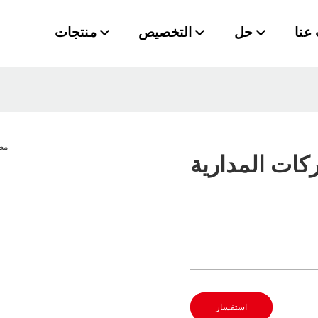
عنا
حل
التخصيص
منتجات
كات المدارية
استفسار