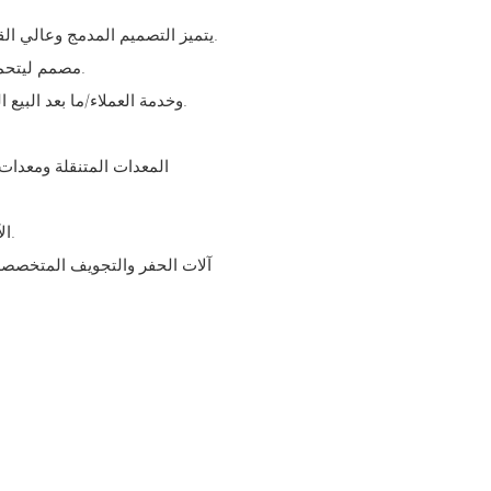
- يتميز التصميم المدمج وعالي القوة بنسبة جيدة بين القوة والوزن، كما أنه يوفر مساحة تركيب كبيرة.
- مصمم ليتحمل الظروف القاسية (الضغوط العالية، الأحمال المحورية/الشعاعية).
- مدعومة بفريق الهندسة والإنتاج ذي الخبرة لدى ChangJia وخدمة العملاء/ما بعد البيع الملتزمة.
- الآلات الزراعية وآلات تنسيق الحدائق: جزازات العشب، وآلات الحصاد.