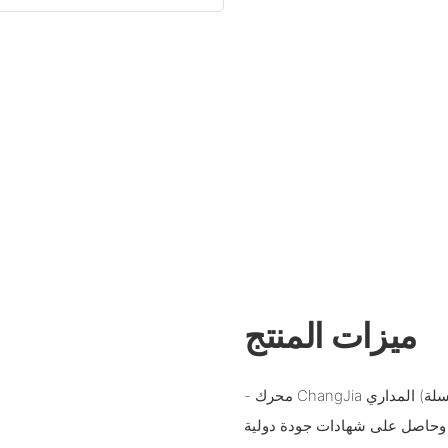
ميزات المنتج
- محرك ChangJia المداري (سلسلة BMP) هو محرك مداري هيدروليكي صغير الحجم ذو تصميم