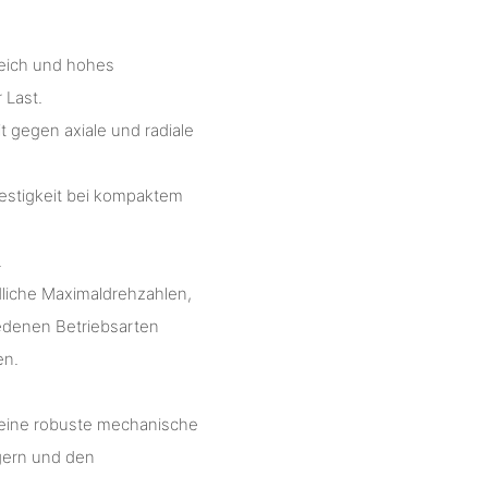
eich und hohes
 Last.
t gegen axiale und radiale
estigkeit bei kompaktem
.
liche Maximaldrehzahlen,
denen Betriebsarten
en.
 eine robuste mechanische
ngern und den