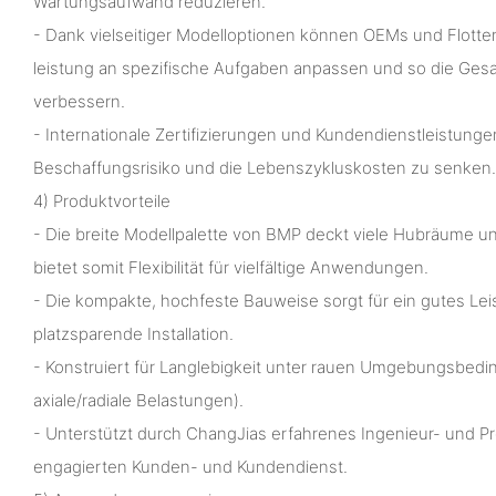
Wartungsaufwand reduzieren.
- Dank vielseitiger Modelloptionen können OEMs und Flotte
leistung an spezifische Aufgaben anpassen und so die Ges
verbessern.
- Internationale Zertifizierungen und Kundendienstleistunge
Beschaffungsrisiko und die Lebenszykluskosten zu senken.
4) Produktvorteile
- Die breite Modellpalette von BMP deckt viele Hubräume u
bietet somit Flexibilität für vielfältige Anwendungen.
- Die kompakte, hochfeste Bauweise sorgt für ein gutes Le
platzsparende Installation.
- Konstruiert für Langlebigkeit unter rauen Umgebungsbed
axiale/radiale Belastungen).
- Unterstützt durch ChangJias erfahrenes Ingenieur- und 
engagierten Kunden- und Kundendienst.