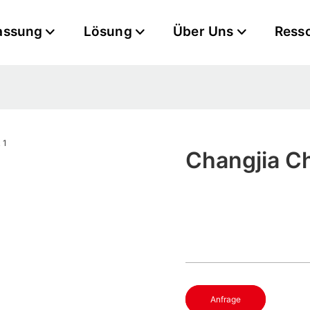
assung
Lösung
Über Uns
Ress
Changjia Ch
Anfrage