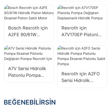
Fonksiyonlarına
Sahip Hidrolik
Direksiyon Ünitesi
Bosch Rexroth için
Rexroth için
A2FE 90/61W
A7V170EP Pistonlu
Hidrolik Piston
Pompa Değişken
Motoru Eksenel
Deplasmanlı
Piston Sabit Motor
Hidrolik Pompa
A7V Serisi Hidrolik
Rexroth için A2FO
Pistonlu Pompa
Serisi Hidrolik
Eksenel Pistonlu
Pompa Pistonlu
Değişken Pompa
Pompa Eksenel
Rexroth İçin
Pistonlu Sabit
BEĞENEBILIRSIN
Pompa