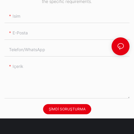
the specific requirements.
Isim
E-Posta
Telefon/WhatsApp
Içerik
ŞIMDI SORUŞTURMA