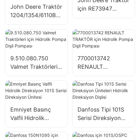
John Deere Traktör
John Deere Traktör
için RE73947
1204/1354/6110B
RE72058 Hidrolik
için Dişli Pompa
Pompa Dişli
Büyük Tandem
Pompası
Hidrolik Pompa
SJ21032
9.510.080.750
7700013742
Valmet Traktörleri
RENAULT
için Hidrolik Pompa
TRAKTÖR için
Dişli Pompası
Hidrolik Pompa Dişli
Pompası
Emniyet Basınç
Danfoss Tipi 101S
Valfli Hidrolik
Serisi Direksiyon
Direksiyon 101S
Üniteleri Hidrolik
Serisi Direksiyon
Direksiyon Dişlisi