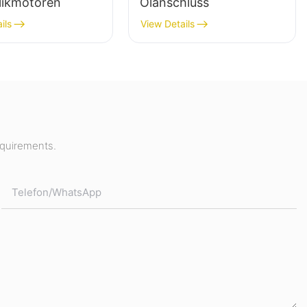
likmotoren
Ölanschluss
ils
View Details
equirements.
Telefon/WhatsApp