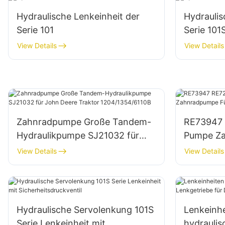
Hydraulische Lenkeinheit der
Hydraulis
Serie 101
Serie 10
View Details
View Details
Zahnradpumpe Große Tandem-
RE73947 
Hydraulikpumpe SJ21032 für
Pumpe Za
John Deere Traktor
Deere Tr
View Details
View Details
1204/1354/6110B
Hydraulische Servolenkung 101S
Lenkeinhe
Serie Lenkeinheit mit
hydraulis