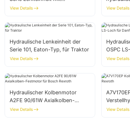
Sicherheitsdruckventil
Danfoss-
View Details
View Details
Hydraulische Lenkeinheit der
Hydraulis
Serie 101, Eaton-Typ, für Traktor
OSPC LS-S
Danfoss
View Details
View Details
Hydraulischer Kolbenmotor
A7V170E
A2FE 90/61W Axialkolben-
Verstellh
Festmotor für Bosch Rexroth
Rexroth
View Details
View Details