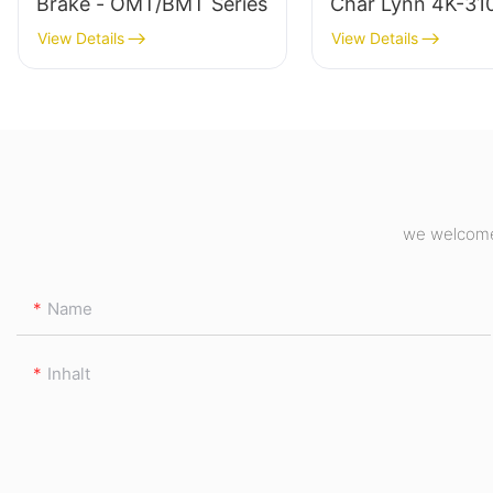
Brake - OMT/BMT Series
Char Lynn 4K-31
Hydraulikmotor
View Details
View Details
we welcome 
Name
Inhalt