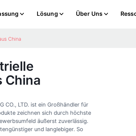
assung
Lösung
Über Uns
Ress
 aus China
rielle
 China
, LTD. ist ein Großhändler für
odukte zeichnen sich durch höchste
ewerbsumfeld äußerst zuverlässig.
engünstiger und langlebiger. So