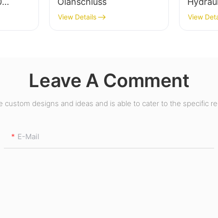
0
Ölanschluss
Hydrau
View Details
View Deta
Leave A Comment
custom designs and ideas and is able to cater to the specific r
E-Mail