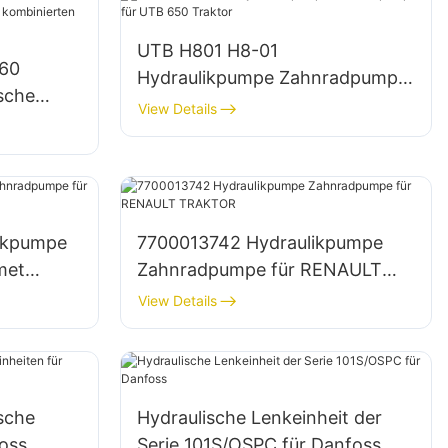
UTB H801 H8-01
060
Hydraulikpumpe Zahnradpumpe
ische
für UTB 650 Traktor
View Details
ktionen
likpumpe
7700013742 Hydraulikpumpe
met
Zahnradpumpe für RENAULT
TRAKTOR
View Details
sche
Hydraulische Lenkeinheit der
oss
Serie 101S/OSPC für Danfoss