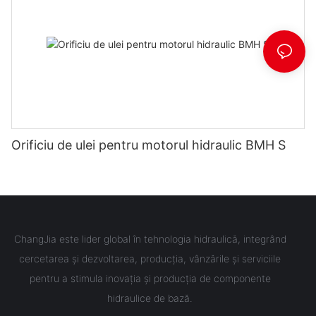
Orificiu de ulei pentru motorul hidraulic BMH S
ChangJia este lider global în tehnologia hidraulică, integrând
cercetarea și dezvoltarea, producția, vânzările și serviciile
pentru a stimula inovația și producția de componente
hidraulice de bază.