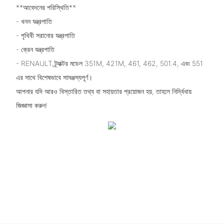
**আবেদনের পরিস্থিতি**
- খনন যন্ত্রপাতি
- পৃথিবী সরানোর যন্ত্রপাতি
- ক্রেন যন্ত্রপাতি
- RENAULT ট্র্যাক্টর মডেল 351M, 421M, 461, 462, 501.4, এবং 551
এর সাথে বিশেষভাবে সামঞ্জস্যপূর্ণ।
আপনার যদি আরও বিস্তারিত তথ্য বা সহায়তার প্রয়োজন হয়, তাহলে নির্দ্বিধায়
জিজ্ঞাসা করুন!