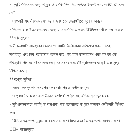
- অ্যান্টি-লিকেজের জন্য স্ট্যান্ডার্ড ও-রিং সিল দিয়ে সজ্জিত ইনলেট এবং আউটলেট তেল
পোর্ট
- দূষণকারী পদার্থ থেকে রক্ষা করার জন্য তেল বন্দরগুলিতে ধুলোর আবরণ
- লিকেজ ছাড়াই ১৫ সেকেন্ডের জন্য ০.২ এমপিএতে এয়ার টাইটনেস পরীক্ষা করা হয়েছে
**পণ্য মূল্য**
ভারী যন্ত্রপাতি ব্যবহারের ক্ষেত্রে পাম্পগুলি নির্ভরযোগ্য কর্মক্ষমতা প্রদান করে,
স্থায়িত্ব এবং লিক প্রতিরোধ প্রদান করে, যার ফলে রক্ষণাবেক্ষণ খরচ কম হয় এবং
দীর্ঘস্থায়ী পরিষেবা জীবন লাভ হয়। ১২ মাসের ওয়ারেন্টি গ্রাহকদের আস্থা এবং মূল্য
নিশ্চিত করে।
**পণ্যের সুবিধা**
- সততা ব্যবস্থাপনা এবং গ্রাহক সেবার প্রতি অঙ্গীকারবদ্ধতা
- সম্প্রসারিত ব্যবসা এবং উন্নত কর্পোরেট শক্তি সহ অভিজ্ঞ প্রস্তুতকারক
- সুবিধাজনকভাবে অবস্থিত কারখানা, দক্ষ সরবরাহের মাধ্যমে সময়মত ডেলিভারি নিশ্চিত
করে
- বিভিন্ন যন্ত্রাংশের ব্র্যান্ড এবং মডেলের সাথে মিলে একাধিক যন্ত্রাংশের সংখ্যার সাথে
OEM সামঞ্জস্যতা