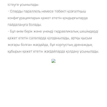
істеуге ұсынылады.
- Оларды параллель немесе тізбекті қозғалтқыш
конфигурацияларын қажет ететін қондырғыларда
пайдалануға болады.
- Бұл өнім берік және үнемді гидравликалық шешімдерді
қажет ететін салаларда қолданылады, артқы қысым
жоғары болған жағдайда, бұл корпустың дренаждық
құбырын қажет ететін жағдайларда қолдану ұсынылады.