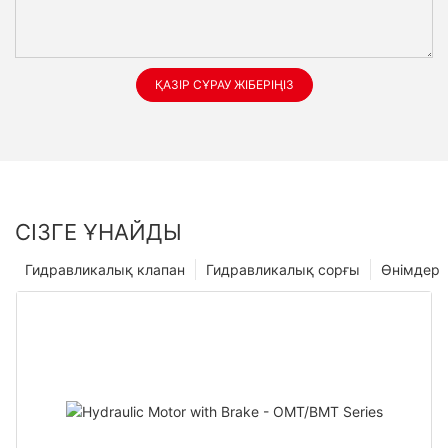
ҚАЗІР СҰРАУ ЖІБЕРІҢІЗ
СІЗГЕ ҰНАЙДЫ
Гидравликалық клапан
Гидравликалық сорғы
Өнімдер