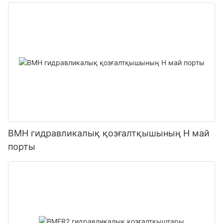
BMH гидравликалық қозғалтқышының H май
порты