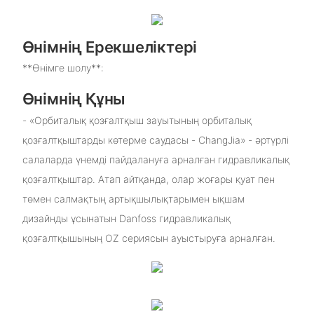
Өнімнің Ерекшеліктері
**Өнімге шолу**:
Өнімнің Құны
- «Орбиталық қозғалтқыш зауытының орбиталық
қозғалтқыштарды көтерме саудасы - ChangJia» - әртүрлі
салаларда үнемді пайдалануға арналған гидравликалық
қозғалтқыштар. Атап айтқанда, олар жоғары қуат пен
төмен салмақтың артықшылықтарымен ықшам
дизайнды ұсынатын Danfoss гидравликалық
қозғалтқышының OZ сериясын ауыстыруға арналған.