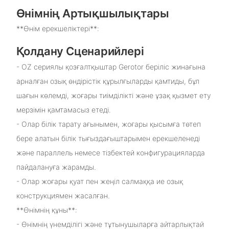
Өнімнің Артықшылықтары
**Өнім ерекшеліктері**:
Қолдану Сценарийлері
- OZ сериялы қозғалтқыштар Gerotor беріліс жинағына
арналған озық өндірістік құрылғыларды қамтиды, бұл
шағын көлемді, жоғары тиімділікті және ұзақ қызмет ету
мерзімін қамтамасыз етеді.
- Олар білік тарату ағынымен, жоғары қысымға төтеп
бере алатын білік тығыздағыштарымен ерекшеленеді
және параллель немесе тізбектей конфигурацияларда
пайдалануға жарамды.
- Олар жоғары қуат пен жеңіл салмаққа ие озық
конструкциямен жасалған.
**Өнімнің құны**:
- Өнімнің үнемділігі және тұтынушыларға айтарлықтай