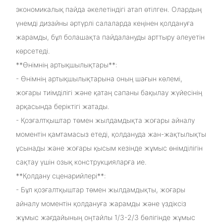
экономикалық пайда әкелетіндігі атап өтілген. Олардың
үнемді дизайны әртүрлі салаларда кеңінен қолдануға
жарамды, бұл болашақта пайдалануды арттыру әлеуетін
көрсетеді.
**Өнімнің артықшылықтары**:
- Өнімнің артықшылықтарына оның шағын көлемі,
жоғары тиімділігі және қатаң сапаны бақылау жүйесінің
арқасында беріктігі жатады.
- Қозғалтқыштар төмен жылдамдықта жоғары айналу
моментін қамтамасыз етеді, қолдануда жан-жақтылықты
ұсынады және жоғары қысым кезінде жұмыс өнімділігін
сақтау үшін озық конструкцияларға ие.
**Қолдану сценарийлері**:
- Бұл қозғалтқыштар төмен жылдамдықты, жоғары
айналу моментін қолдануға жарамды және үздіксіз
жұмыс жағдайының оңтайлы 1/3-2/3 бөлігінде жұмыс