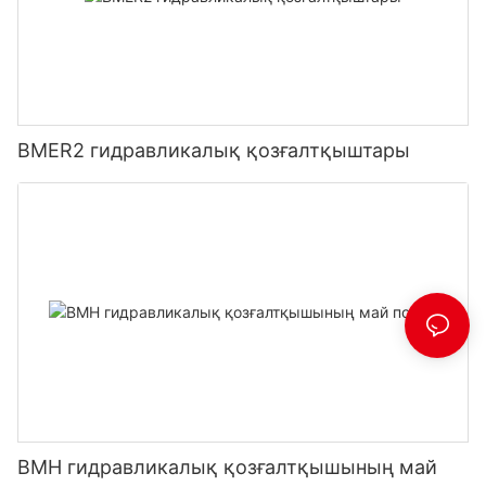
BMER2 гидравликалық қозғалтқыштары
BMH гидравликалық қозғалтқышының май