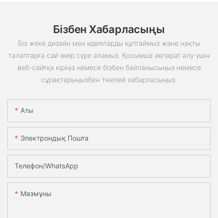
Бізбен Хабарласыңы
Біз жеке дизайн мен идеяларды құптаймыз және нақты
талаптарға сай өмір сүре аламыз. Қосымша ақпарат алу үшін
веб-сайтқа кіріңіз немесе бізбен байланысыңыз немесе
сұрақтарыңызбен тікелей хабарласыңыз.
Аты
Электрондық Пошта
Телефон/whatsApp
Мазмұны