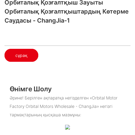
Орбиталық Қозғалтқыш Зауыты​
Орбиталық Қозғалтқыштардың Көтерме
Саудасы - ChangJia-1
сұрақ
Өнімге Шолу
Әрине! Берілген ақпаратқа негізделген «Orbital Motor
Factory Orbital Motors Wholesale - ChangJia» негізгі
тармақтарының қысқаша мазмұны: