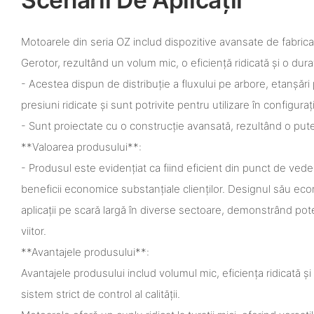
Motoarele din seria OZ includ dispozitive avansate de fabric
Gerotor, rezultând un volum mic, o eficiență ridicată și o dura
- Acestea dispun de distribuție a fluxului pe arbore, etanșăr
presiuni ridicate și sunt potrivite pentru utilizare în configurați
- Sunt proiectate cu o construcție avansată, rezultând o put
**Valoarea produsului**:
- Produsul este evidențiat ca fiind eficient din punct de veder
beneficii economice substanțiale clienților. Designul său eco
aplicații pe scară largă în diverse sectoare, demonstrând potenț
viitor.
**Avantajele produsului**:
Avantajele produsului includ volumul mic, eficiența ridicată ș
sistem strict de control al calității.