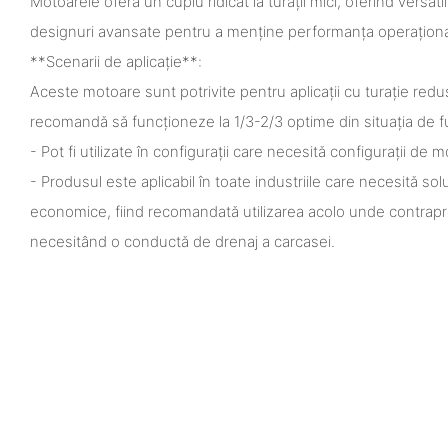
Motoarele oferă un cuplu ridicat la turații mici, oferind versatili
designuri avansate pentru a menține performanța operațional
**Scenarii de aplicație**:
Aceste motoare sunt potrivite pentru aplicații cu turație redus
recomandă să funcționeze la 1/3-2/3 optime din situația de f
- Pot fi utilizate în configurații care necesită configurații de m
- Produsul este aplicabil în toate industriile care necesită soluț
economice, fiind recomandată utilizarea acolo unde contrap
necesitând o conductă de drenaj a carcasei.