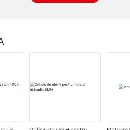
A
raulic
Orificiu de ulei H pentru
Motoare 