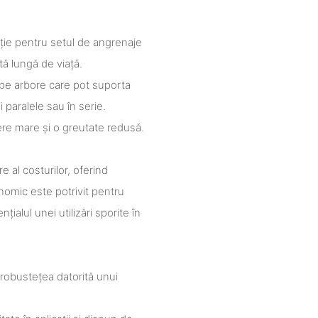
ație pentru setul de angrenaje
tă lungă de viață.
i pe arbore care pot suporta
i paralele sau în serie.
ere mare și o greutate redusă.
e al costurilor, oferind
nomic este potrivit pentru
ialul unei utilizări sporite în
i robustețea datorită unui