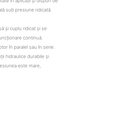
tate în aplicații și dispun de
ă sub presiune ridicată.
ă și cuplu ridicat și se
uncționare continuă.
otor în paralel sau în serie.
ii hidraulice durabile și
resiunea este mare,